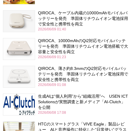
QIROCA、ケーブル内蔵の10000mAhモバイルバ
ッテリーを発売 準固体リチウムイオン電池採用
で安全性と携帯性を両立
2026/06/09 01:40
QIROCA、10000mAhのQi2対応モバイルバッテ
リーを発売 準固体リチウムイオン電池搭載で大
容量と安全性を両立
2026/06/09 01:23
QIROCA、薄さ約8.3mmのQi2対応モバイルバッ
テリーを発売 準固体リチウムイオン電池採用で
安全性と携帯性を両立
2026/06/09 01:08
生成AIは“個人利用”から“組織活用”へ USEN ICT
Solutionsが実態調査と新メディア「AI-Clutch」
を公開
2026/06/08 17:08
HTCのスマートグラス「VIVE Eagle」製品レビ
ュー AIと音声操作に特化した“日常使い”グラス