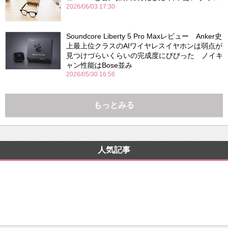
2026/06/03 17:30
Soundcore Liberty 5 Pro Maxレビュー Anker史
上最上位クラスのAIワイヤレスイヤホンは弱点が
見つけづらいくらいの完成度にびびった ノイキ
ャン性能はBose並み
2026/05/30 16:56
もっとみる
人気記事