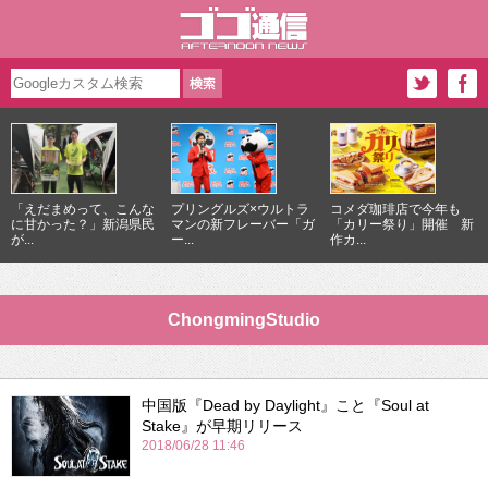
「えだまめって、こんな
プリングルズ×ウルトラ
コメダ珈琲店で今年も
に甘かった？」新潟県民
マンの新フレーバー「ガ
「カリー祭り」開催 新
が...
ー...
作カ...
ChongmingStudio
中国版『Dead by Daylight』こと『Soul at
Stake』が早期リリース
2018/06/28 11:46