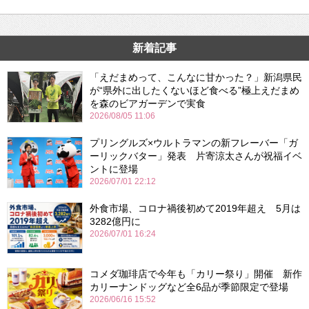
新着記事
「えだまめって、こんなに甘かった？」新潟県民
が“県外に出したくないほど食べる”極上えだまめ
を森のビアガーデンで実食
2026/08/05 11:06
プリングルズ×ウルトラマンの新フレーバー「ガ
ーリックバター」発表 片寄涼太さんが祝福イベ
ントに登場
2026/07/01 22:12
外食市場、コロナ禍後初めて2019年超え 5月は
3282億円に
2026/07/01 16:24
コメダ珈琲店で今年も「カリー祭り」開催 新作
カリーナンドッグなど全6品が季節限定で登場
2026/06/16 15:52