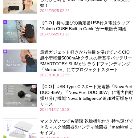
始！
2024/05/25 02:28
【CIO】持ち運びの新定番USB付き電源タップ
”Polaris CUBE Built in Cable”が一般販売開始
2024/05/25 01:25
最近ガジェット好きから注目を浴びているCIO
超小型軽量5000mAhクラスの新基準バッテリー
SMARTCOBY SLIMがクラウドファンディング
「Makuake」にてプロジェクトスタート
2023/10/18 12:55
【CIO】USB Type-C 2ポート充電器『NovaPort
DUO 45W』『NovaPort DUO 30W』に電力自動
振り分け機能”Nova Intelligence”追加対応版をリ
リース
2022/11/07 10:18
マスクがいつでも清潔 乾燥機能付き 持ち運びで
きるマスク除菌器&ハンディ除菌器『maskirei L
サイズ』