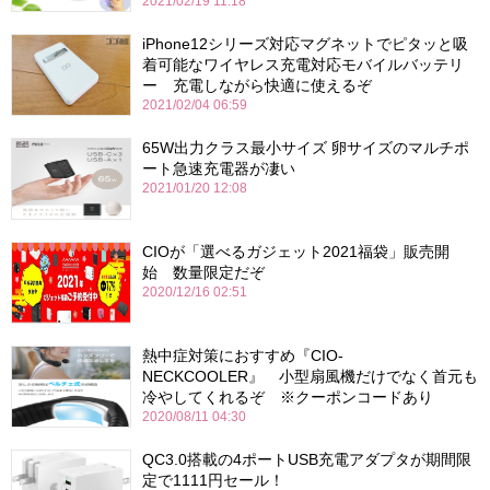
2021/02/19 11:18
iPhone12シリーズ対応マグネットでピタッと吸
着可能なワイヤレス充電対応モバイルバッテリ
ー 充電しながら快適に使えるぞ
2021/02/04 06:59
65W出力クラス最小サイズ 卵サイズのマルチポ
ート急速充電器が凄い
2021/01/20 12:08
CIOが「選べるガジェット2021福袋」販売開
始 数量限定だぞ
2020/12/16 02:51
熱中症対策におすすめ『CIO-
NECKCOOLER』 小型扇風機だけでなく首元も
冷やしてくれるぞ ※クーポンコードあり
2020/08/11 04:30
QC3.0搭載の4ポートUSB充電アダプタが期間限
定で1111円セール！