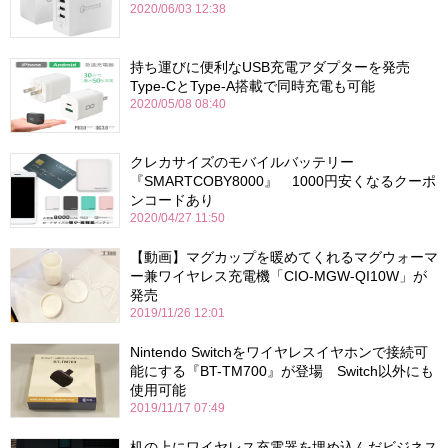
2020/06/03 12:38
持ち運びに便利なUSB充電アダプターを発売
Type-CとType-A搭載で同時充電も可能
2020/05/08 08:40
クレカサイズのモバイルバッテリー
『SMARTCOBY8000』 1000円安くなるクーポ
ンコードあり
2020/04/27 11:50
【動画】マグカップを暖めてくれるマグウォーマ
ー兼ワイヤレス充電機「CIO-MGW-QI10W」が
発売
2019/11/26 12:01
Nintendo Switchをワイヤレスイヤホンで接続可
能にする『BT-TM700』が登場 Switch以外にも
使用可能
2019/11/17 07:49
机の上にワイヤレス充電器を埋め込んだビジネス