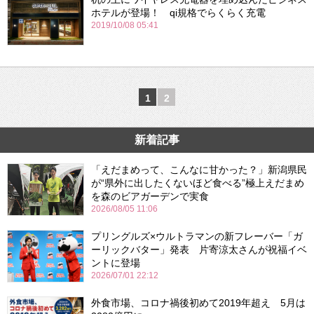
ホテルが登場！ qi規格でらくらく充電
2019/10/08 05:41
1
2
新着記事
「えだまめって、こんなに甘かった？」新潟県民
が“県外に出したくないほど食べる”極上えだまめ
を森のビアガーデンで実食
2026/08/05 11:06
プリングルズ×ウルトラマンの新フレーバー「ガ
ーリックバター」発表 片寄涼太さんが祝福イベ
ントに登場
2026/07/01 22:12
外食市場、コロナ禍後初めて2019年超え 5月は