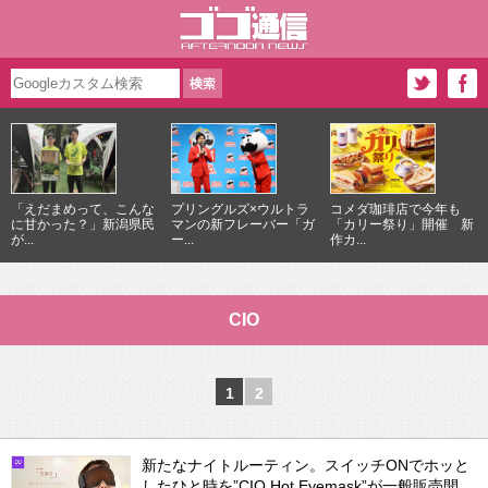
「えだまめって、こんな
プリングルズ×ウルトラ
コメダ珈琲店で今年も
に甘かった？」新潟県民
マンの新フレーバー「ガ
「カリー祭り」開催 新
が...
ー...
作カ...
CIO
1
2
新たなナイトルーティン。スイッチONでホッと
したひと時を”CIO Hot Eyemask”が一般販売開