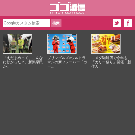
「えだまめって、こんな
プリングルズ×ウルトラ
コメダ珈琲店で今年も
に甘かった？」新潟県民
マンの新フレーバー「ガ
「カリー祭り」開催 新
が...
ー...
作カ...