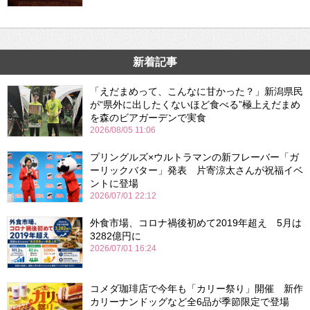
新着記事
「えだまめって、こんなに甘かった？」新潟県民
が“県外に出したくないほど食べる”極上えだまめ
を森のビアガーデンで実食
2026/08/05 11:06
プリングルズ×ウルトラマンの新フレーバー「ガ
ーリックバター」発表 片寄涼太さんが祝福イベ
ントに登場
2026/07/01 22:12
外食市場、コロナ禍後初めて2019年超え 5月は
3282億円に
2026/07/01 16:24
コメダ珈琲店で今年も「カリー祭り」開催 新作
カリーナンドッグなど全6品が季節限定で登場