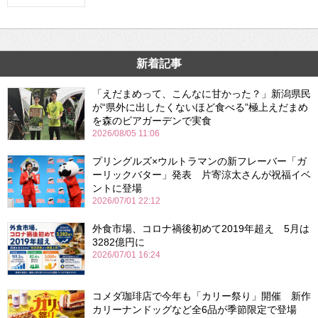
新着記事
「えだまめって、こんなに甘かった？」新潟県民
が“県外に出したくないほど食べる”極上えだまめ
を森のビアガーデンで実食
2026/08/05 11:06
プリングルズ×ウルトラマンの新フレーバー「ガ
ーリックバター」発表 片寄涼太さんが祝福イベ
ントに登場
2026/07/01 22:12
外食市場、コロナ禍後初めて2019年超え 5月は
3282億円に
2026/07/01 16:24
コメダ珈琲店で今年も「カリー祭り」開催 新作
カリーナンドッグなど全6品が季節限定で登場