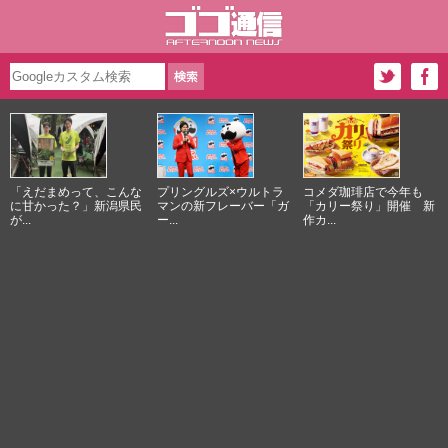
「えだまめって、こんな
プリングルズ×ウルトラ
コメダ珈琲店で今年も
に甘かった？」新潟県民
マンの新フレーバー「ガ
「カリー祭り」開催 新
が...
ー...
作カ...