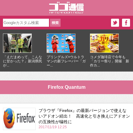
「えだまめって、こんな
プリングルズ×ウルトラ
コメダ珈琲店で今年も
に甘かった？」新潟県民
マンの新フレーバー「ガ
「カリー祭り」開催 新
が...
ー...
作カ...
Firefox Quantum
ブラウザ『Firefox』の最新バージョンで使えな
いアドオン続出！ 高速化と引き換えにアドオン
の互換性が犠牲に
2017/11/19 12:25