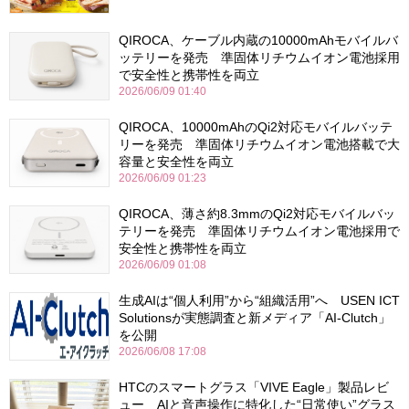
QIROCA、ケーブル内蔵の10000mAhモバイルバ
ッテリーを発売 準固体リチウムイオン電池採用
で安全性と携帯性を両立
2026/06/09 01:40
QIROCA、10000mAhのQi2対応モバイルバッテ
リーを発売 準固体リチウムイオン電池搭載で大
容量と安全性を両立
2026/06/09 01:23
QIROCA、薄さ約8.3mmのQi2対応モバイルバッ
テリーを発売 準固体リチウムイオン電池採用で
安全性と携帯性を両立
2026/06/09 01:08
生成AIは“個人利用”から“組織活用”へ USEN ICT
Solutionsが実態調査と新メディア「AI-Clutch」
を公開
2026/06/08 17:08
HTCのスマートグラス「VIVE Eagle」製品レビ
ュー AIと音声操作に特化した“日常使い”グラス