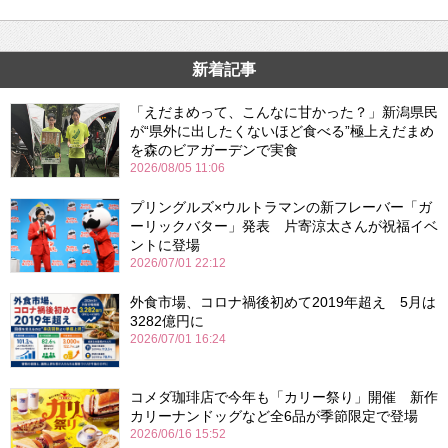
新着記事
「えだまめって、こんなに甘かった？」新潟県民
が“県外に出したくないほど食べる”極上えだまめ
を森のビアガーデンで実食
2026/08/05 11:06
プリングルズ×ウルトラマンの新フレーバー「ガ
ーリックバター」発表 片寄涼太さんが祝福イベ
ントに登場
2026/07/01 22:12
外食市場、コロナ禍後初めて2019年超え 5月は
3282億円に
2026/07/01 16:24
コメダ珈琲店で今年も「カリー祭り」開催 新作
カリーナンドッグなど全6品が季節限定で登場
2026/06/16 15:52