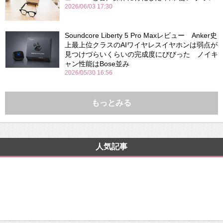
2026/06/03 17:30
Soundcore Liberty 5 Pro Maxレビュー Anker史
上最上位クラスのAIワイヤレスイヤホンは弱点が
見つけづらいくらいの完成度にびびった ノイキ
ャン性能はBose並み
2026/05/30 16:56
もっとみる
人気記事