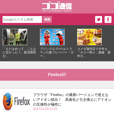
「えだまめって、こんな
プリングルズ×ウルトラ
コメダ珈琲店で今年も
に甘かった？」新潟県民
マンの新フレーバー「ガ
「カリー祭り」開催 新
が...
ー...
作カ...
Firefox57
ブラウザ『Firefox』の最新バージョンで使えな
いアドオン続出！ 高速化と引き換えにアドオン
の互換性が犠牲に
2017/11/19 12:25