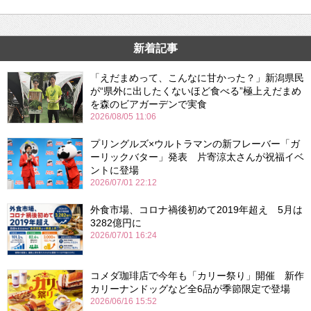
新着記事
「えだまめって、こんなに甘かった？」新潟県民
が“県外に出したくないほど食べる”極上えだまめ
を森のビアガーデンで実食
2026/08/05 11:06
プリングルズ×ウルトラマンの新フレーバー「ガ
ーリックバター」発表 片寄涼太さんが祝福イベ
ントに登場
2026/07/01 22:12
外食市場、コロナ禍後初めて2019年超え 5月は
3282億円に
2026/07/01 16:24
コメダ珈琲店で今年も「カリー祭り」開催 新作
カリーナンドッグなど全6品が季節限定で登場
2026/06/16 15:52