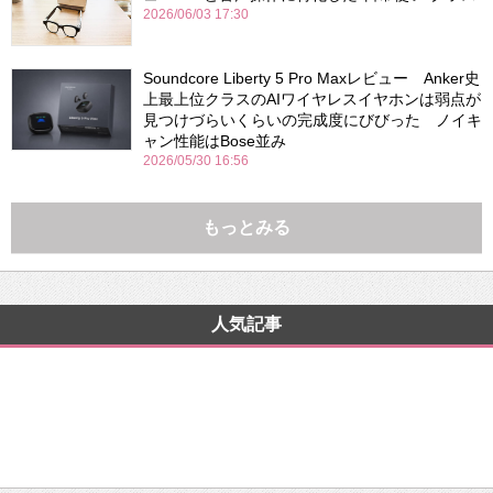
2026/06/03 17:30
Soundcore Liberty 5 Pro Maxレビュー Anker史
上最上位クラスのAIワイヤレスイヤホンは弱点が
見つけづらいくらいの完成度にびびった ノイキ
ャン性能はBose並み
2026/05/30 16:56
もっとみる
人気記事