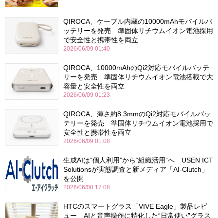
QIROCA、ケーブル内蔵の10000mAhモバイルバ
ッテリーを発売 準固体リチウムイオン電池採用
で安全性と携帯性を両立
2026/06/09 01:40
QIROCA、10000mAhのQi2対応モバイルバッテ
リーを発売 準固体リチウムイオン電池搭載で大
容量と安全性を両立
2026/06/09 01:23
QIROCA、薄さ約8.3mmのQi2対応モバイルバッ
テリーを発売 準固体リチウムイオン電池採用で
安全性と携帯性を両立
2026/06/09 01:08
生成AIは“個人利用”から“組織活用”へ USEN ICT
Solutionsが実態調査と新メディア「AI-Clutch」
を公開
2026/06/08 17:08
HTCのスマートグラス「VIVE Eagle」製品レビ
ュー AIと音声操作に特化した“日常使い”グラス