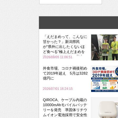
「えだまめって、こんなに
甘かった？」新潟県民
が“県外に出したくないほ
ど食べる”極上えだまめを
森のビアガーデンで実食
2026/08/05 11:06:51
外食市場、コロナ禍後初め
て2019年超え 5月は3282
億円に
2026/07/01 16:24:15
QIROCA、ケーブル内蔵の
10000mAhモバイルバッテ
リーを発売 準固体リチウ
ムイオン電池採用で安全性