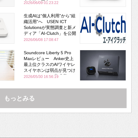
安全性を両立
2026/06/09 01:23:22
生成AIは“個人利用”から“組
織活用”へ USEN ICT
Solutionsが実態調査と新メ
ディア「AI-Clutch」を公開
2026/06/08 17:08:47
Soundcore Liberty 5 Pro
Maxレビュー Anker史上
最上位クラスのAIワイヤレ
スイヤホンは弱点が見つけ
づらいくらいの完成度にび
2026/05/30 16:56:19
びった ノイキャン性能は
Bose並み
もっとみる