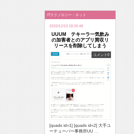
2026年のバレンタインは「自分で作って、想
ITテクノロジー・ネット
2020/12/10 18:20:48
UUUM テキーラ一気飲み
の加害者とのアプリ買収リ
リースを削除してしまう
コメント0
[quads id=1] [quads id=2] 大手ユ
ーチューバー事務所UU …