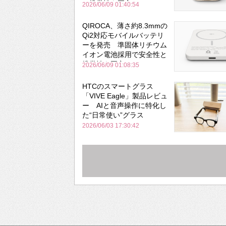
と携帯性を両立
2026/06/09 01:40:54
QIROCA、薄さ約8.3mmの
Qi2対応モバイルバッテリ
ーを発売 準固体リチウム
イオン電池採用で安全性と
携帯性を両立
2026/06/09 01:08:35
HTCのスマートグラス
「VIVE Eagle」製品レビュ
ー AIと音声操作に特化し
た“日常使い”グラス
2026/06/03 17:30:42