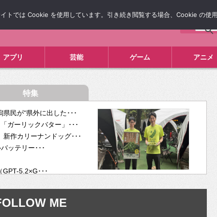
では Cookie を使用しています。引き続き閲覧する場合、Cookie の
について
広告掲載について
お問い合わせ
タレコミ
アプリ
芸能
ゲーム
アニメ
特集
県民が“県外に出した･･･
「ガーリックバター」･･･
新作カリーナンドッグ･･･
ルバッテリー･･･
-5.2×G･･･
tra･･･
供開･･･
FOLLOW ME
ム、”自分が今話し･･･