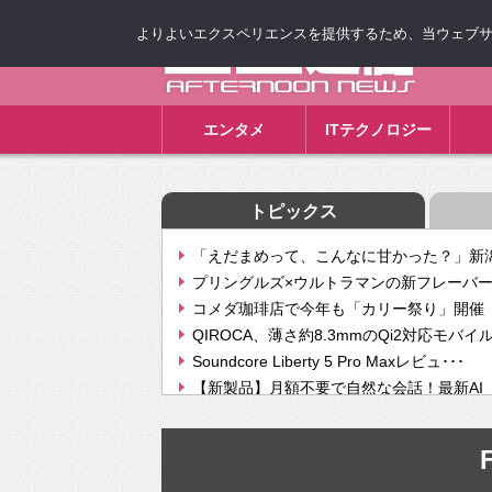
よりよいエクスペリエンスを提供するため、当ウェブサイト
ゴゴ通信
エンタメ
ITテクノロジー
トピックス
「えだまめって、こんなに甘かった？」新潟
プリングルズ×ウルトラマンの新フレーバー
コメダ珈琲店で今年も「カリー祭り」開催 
QIROCA、薄さ約8.3mmのQi2対応モバイ
Soundcore Liberty 5 Pro Maxレビュ･･･
【新製品】月額不要で自然な会話！最新AI（GPT
【次世代の没入感と生産性】VITURE Luma Ul
Geminiが音楽生成「Create music」機能提
挫折率8割の壁をAIで突破。ジャストシステ