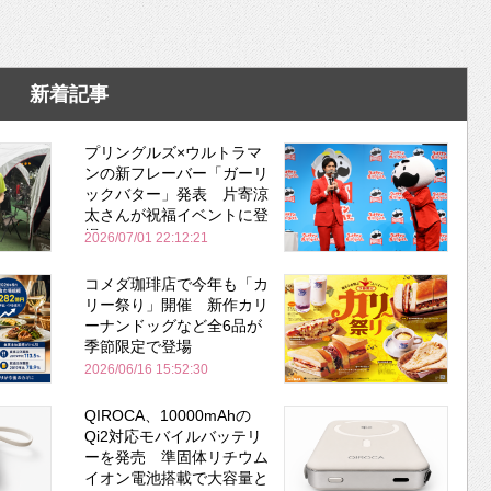
新着記事
プリングルズ×ウルトラマ
ンの新フレーバー「ガーリ
ックバター」発表 片寄涼
太さんが祝福イベントに登
場
2026/07/01 22:12:21
コメダ珈琲店で今年も「カ
リー祭り」開催 新作カリ
ーナンドッグなど全6品が
季節限定で登場
2026/06/16 15:52:30
QIROCA、10000mAhの
Qi2対応モバイルバッテリ
ーを発売 準固体リチウム
イオン電池搭載で大容量と