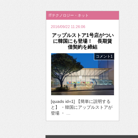
2026年のバレンタインは「自分で作って、想
ITテクノロジー・ネット
2016/09/22 11:26:06
アップルストア1号店がつい
に韓国にも登場！ 長期賃
借契約を締結
コメント1
[quads id=1] 【簡単に説明する
と】 ・韓国にアップルストアが
登場 ・ …