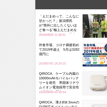
「えだまめって、こんなに
甘かった？」新潟県民
が“県外に出したくないほ
ど食べる”極上えだまめを
森のビアガーデンで実食
2026/08/05 11:06:51
外食市場、コロナ禍後初め
て2019年超え 5月は3282
億円に
2026/07/01 16:24:15
QIROCA、ケーブル内蔵の
10000mAhモバイルバッテ
リーを発売 準固体リチウ
ムイオン電池採用で安全性
と携帯性を両立
2026/06/09 01:40:54
QIROCA、薄さ約8.3mmの
Qi2対応モバイルバッテリ