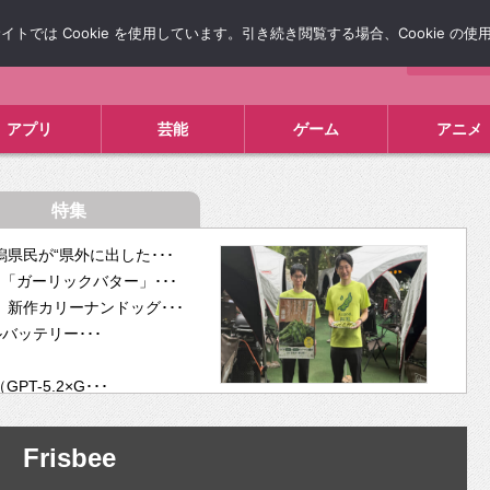
では Cookie を使用しています。引き続き閲覧する場合、Cookie の
について
広告掲載について
お問い合わせ
タレコミ
アプリ
芸能
ゲーム
アニメ
特集
県民が“県外に出した･･･
「ガーリックバター」･･･
新作カリーナンドッグ･･･
ルバッテリー･･･
-5.2×G･･･
tra･･･
供開･･･
Frisbee
ム、”自分が今話し･･･