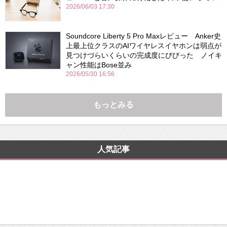
2026/06/03 17:30
Soundcore Liberty 5 Pro Maxレビュー Anker史
上最上位クラスのAIワイヤレスイヤホンは弱点が
見つけづらいくらいの完成度にびびった ノイキ
ャン性能はBose並み
2026/05/30 16:56
もっとみる
人気記事