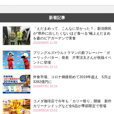
新着記事
「えだまめって、こんなに甘かった？」新潟県民
が“県外に出したくないほど食べる”極上えだまめ
を森のビアガーデンで実食
2026/08/05 11:06
プリングルズ×ウルトラマンの新フレーバー「ガ
ーリックバター」発表 片寄涼太さんが祝福イベ
ントに登場
2026/07/01 22:12
外食市場、コロナ禍後初めて2019年超え 5月は
3282億円に
2026/07/01 16:24
コメダ珈琲店で今年も「カリー祭り」開催 新作
カリーナンドッグなど全6品が季節限定で登場
2026/06/16 15:52