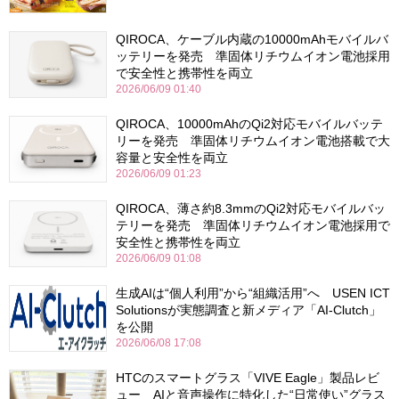
QIROCA、ケーブル内蔵の10000mAhモバイルバ
ッテリーを発売 準固体リチウムイオン電池採用
で安全性と携帯性を両立
2026/06/09 01:40
QIROCA、10000mAhのQi2対応モバイルバッテ
リーを発売 準固体リチウムイオン電池搭載で大
容量と安全性を両立
2026/06/09 01:23
QIROCA、薄さ約8.3mmのQi2対応モバイルバッ
テリーを発売 準固体リチウムイオン電池採用で
安全性と携帯性を両立
2026/06/09 01:08
生成AIは“個人利用”から“組織活用”へ USEN ICT
Solutionsが実態調査と新メディア「AI-Clutch」
を公開
2026/06/08 17:08
HTCのスマートグラス「VIVE Eagle」製品レビ
ュー AIと音声操作に特化した“日常使い”グラス