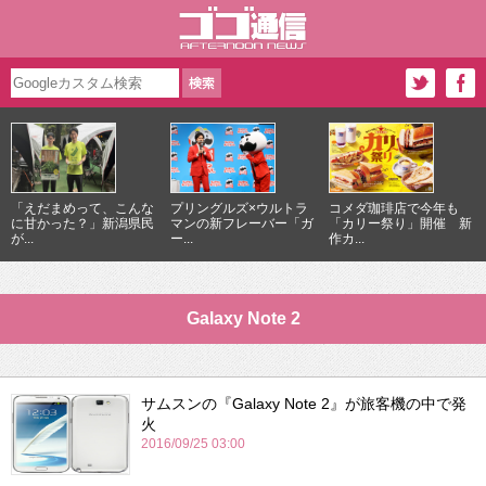
「えだまめって、こんな
プリングルズ×ウルトラ
コメダ珈琲店で今年も
に甘かった？」新潟県民
マンの新フレーバー「ガ
「カリー祭り」開催 新
が...
ー...
作カ...
Galaxy Note 2
サムスンの『Galaxy Note 2』が旅客機の中で発
火
2016/09/25 03:00