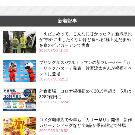
新着記事
「えだまめって、こんなに甘かった？」新潟県民
が“県外に出したくないほど食べる”極上えだまめ
を森のビアガーデンで実食
2026/08/05 11:06
プリングルズ×ウルトラマンの新フレーバー「ガ
ーリックバター」発表 片寄涼太さんが祝福イベ
ントに登場
2026/07/01 22:12
外食市場、コロナ禍後初めて2019年超え 5月は
3282億円に
2026/07/01 16:24
コメダ珈琲店で今年も「カリー祭り」開催 新作
カリーナンドッグなど全6品が季節限定で登場
2026/06/16 15:52