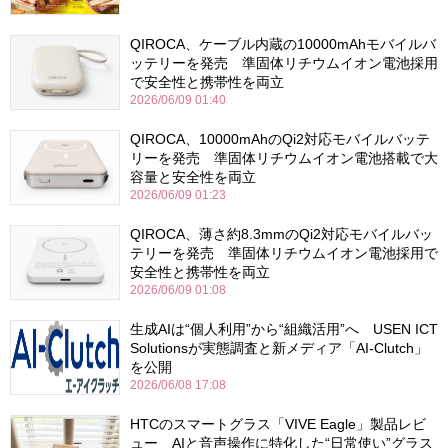
QIROCA、ケーブル内蔵の10000mAhモバイルバ
ッテリーを発売 準固体リチウムイオン電池採用
で安全性と携帯性を両立
2026/06/09 01:40
QIROCA、10000mAhのQi2対応モバイルバッテ
リーを発売 準固体リチウムイオン電池搭載で大
容量と安全性を両立
2026/06/09 01:23
QIROCA、薄さ約8.3mmのQi2対応モバイルバッ
テリーを発売 準固体リチウムイオン電池採用で
安全性と携帯性を両立
2026/06/09 01:08
生成AIは“個人利用”から“組織活用”へ USEN ICT
Solutionsが実態調査と新メディア「AI-Clutch」
を公開
2026/06/08 17:08
HTCのスマートグラス「VIVE Eagle」製品レビ
ュー AIと音声操作に特化した“日常使い”グラス