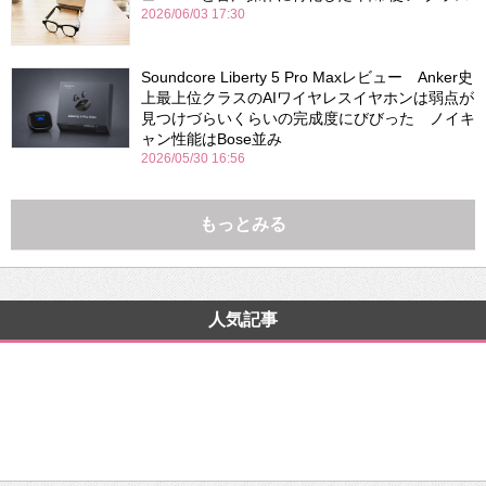
2026/06/03 17:30
Soundcore Liberty 5 Pro Maxレビュー Anker史
上最上位クラスのAIワイヤレスイヤホンは弱点が
見つけづらいくらいの完成度にびびった ノイキ
ャン性能はBose並み
2026/05/30 16:56
もっとみる
人気記事