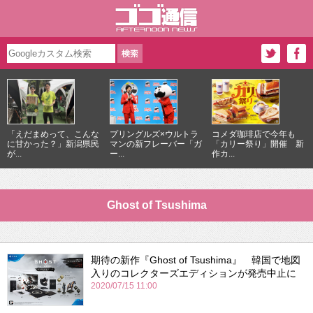
「えだまめって、こんな
プリングルズ×ウルトラ
コメダ珈琲店で今年も
に甘かった？」新潟県民
マンの新フレーバー「ガ
「カリー祭り」開催 新
が...
ー...
作カ...
Ghost of Tsushima
期待の新作『Ghost of Tsushima』 韓国で地図
入りのコレクターズエディションが発売中止に
2020/07/15 11:00