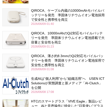
QIROCA、ケーブル内蔵の10000mAhモバイルバ
ッテリーを発売 準固体リチウムイオン電池採用
で安全性と携帯性を両立
2026/06/09 01:40
QIROCA、10000mAhのQi2対応モバイルバッテ
リーを発売 準固体リチウムイオン電池搭載で大
容量と安全性を両立
2026/06/09 01:23
QIROCA、薄さ約8.3mmのQi2対応モバイルバッ
テリーを発売 準固体リチウムイオン電池採用で
安全性と携帯性を両立
2026/06/09 01:08
生成AIは“個人利用”から“組織活用”へ USEN ICT
Solutionsが実態調査と新メディア「AI-Clutch」
を公開
2026/06/08 17:08
HTCのスマートグラス「VIVE Eagle」製品レビ
ュー AIと音声操作に特化した“日常使い”グラス