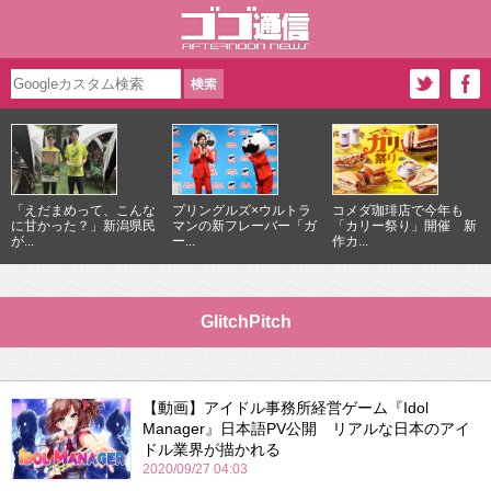
「えだまめって、こんな
プリングルズ×ウルトラ
コメダ珈琲店で今年も
に甘かった？」新潟県民
マンの新フレーバー「ガ
「カリー祭り」開催 新
が...
ー...
作カ...
GlitchPitch
【動画】アイドル事務所経営ゲーム『Idol
Manager』日本語PV公開 リアルな日本のアイ
ドル業界が描かれる
2020/09/27 04:03