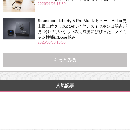
2026/06/03 17:30
Soundcore Liberty 5 Pro Maxレビュー Anker史
上最上位クラスのAIワイヤレスイヤホンは弱点が
見つけづらいくらいの完成度にびびった ノイキ
ャン性能はBose並み
2026/05/30 16:56
もっとみる
人気記事