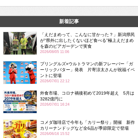
新着記事
「えだまめって、こんなに甘かった？」新潟県民
が“県外に出したくないほど食べる”極上えだまめ
を森のビアガーデンで実食
2026/08/05 11:06
プリングルズ×ウルトラマンの新フレーバー「ガ
ーリックバター」発表 片寄涼太さんが祝福イベ
ントに登場
2026/07/01 22:12
外食市場、コロナ禍後初めて2019年超え 5月は
3282億円に
2026/07/01 16:24
コメダ珈琲店で今年も「カリー祭り」開催 新作
カリーナンドッグなど全6品が季節限定で登場
2026/06/16 15:52