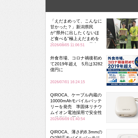
「えだまめって、こんなに
甘かった？」新潟県民
が“県外に出したくないほ
ど食べる”極上えだまめを
森のビアガーデンで実食
2026/08/05 11:06:51
外食市場、コロナ禍後初め
て2019年超え 5月は3282
億円に
2026/07/01 16:24:15
QIROCA、ケーブル内蔵の
10000mAhモバイルバッテ
リーを発売 準固体リチウ
ムイオン電池採用で安全性
と携帯性を両立
2026/06/09 01:40:54
QIROCA、薄さ約8.3mmの
Qi2対応モバイルバッテリ