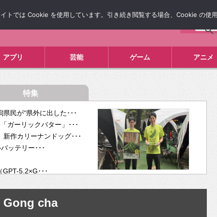
では Cookie を使用しています。引き続き閲覧する場合、Cookie の
について
広告掲載について
お問い合わせ
タレコミ
アプリ
芸能
ゲーム
アニメ
特集
県民が“県外に出した･･･
「ガーリックバター」･･･
新作カリーナンドッグ･･･
ルバッテリー･･･
-5.2×G･･･
tra･･･
供開･･･
Gong cha
ム、”自分が今話し･･･