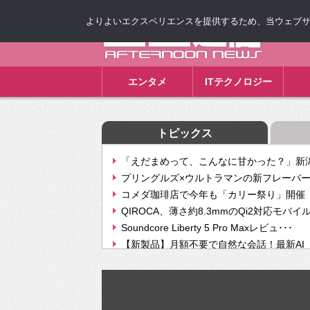
よりよいエクスペリエンスを提供するため、当ウェブサイト
ゴゴ通信
エンタメ
ITテクノロジー
トピックス
「えだまめって、こんなに甘かった？」新潟
プリングルズ×ウルトラマンの新フレーバー
コメダ珈琲店で今年も「カリー祭り」開催 
QIROCA、薄さ約8.3mmのQi2対応モバイ
Soundcore Liberty 5 Pro Maxレビュ･･･
【新製品】月額不要で自然な会話！最新AI（GPT
【次世代の没入感と生産性】VITURE Luma Ul
Geminiが音楽生成「Create music」機能提
挫折率8割の壁をAIで突破。ジャストシステ