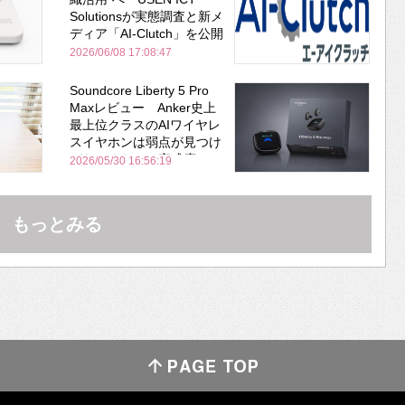
Solutionsが実態調査と新メ
ディア「AI-Clutch」を公開
2026/06/08 17:08:47
Soundcore Liberty 5 Pro
Maxレビュー Anker史上
最上位クラスのAIワイヤレ
スイヤホンは弱点が見つけ
づらいくらいの完成度にび
2026/05/30 16:56:19
びった ノイキャン性能は
Bose並み
もっとみる