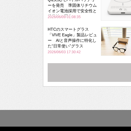
ーを発売 準固体リチウム
イオン電池採用で安全性と
携帯性を両立
2026/06/09 01:08:35
HTCのスマートグラス
「VIVE Eagle」製品レビュ
ー AIと音声操作に特化し
た“日常使い”グラス
2026/06/03 17:30:42