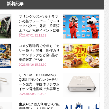
新着記事
プリングルズ×ウルトラマ
ンの新フレーバー「ガーリ
ックバター」発表 片寄涼
太さんが祝福イベントに登
場
2026/07/01 22:12:21
コメダ珈琲店で今年も「カ
リー祭り」開催 新作カリ
ーナンドッグなど全6品が
季節限定で登場
2026/06/16 15:52:30
QIROCA、10000mAhの
Qi2対応モバイルバッテリ
ーを発売 準固体リチウム
イオン電池搭載で大容量と
安全性を両立
2026/06/09 01:23:22
生成AIは“個人利用”から“組
織活用”へ USEN ICT