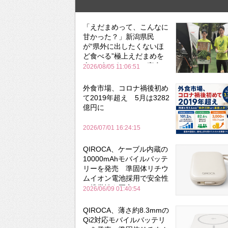
「えだまめって、こんなに
甘かった？」新潟県民
が“県外に出したくないほ
ど食べる”極上えだまめを
森のビアガーデンで実食
2026/08/05 11:06:51
外食市場、コロナ禍後初め
て2019年超え 5月は3282
億円に
2026/07/01 16:24:15
QIROCA、ケーブル内蔵の
10000mAhモバイルバッテ
リーを発売 準固体リチウ
ムイオン電池採用で安全性
と携帯性を両立
2026/06/09 01:40:54
QIROCA、薄さ約8.3mmの
Qi2対応モバイルバッテリ