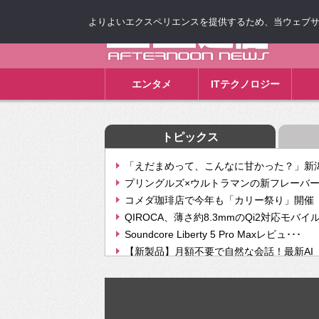
よりよいエクスペリエンスを提供するため、当ウェブサイト
ゴゴ通信
エンタメ
ITテクノロジー
トピックス
「えだまめって、こんなに甘かった？」新潟
プリングルズ×ウルトラマンの新フレーバー
コメダ珈琲店で今年も「カリー祭り」開催 
QIROCA、薄さ約8.3mmのQi2対応モバイ
Soundcore Liberty 5 Pro Maxレビュ･･･
【新製品】月額不要で自然な会話！最新AI（GPT
【次世代の没入感と生産性】VITURE Luma Ul
Geminiが音楽生成「Create music」機能提
挫折率8割の壁をAIで突破。ジャストシステ