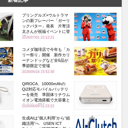
新着記事
プリングルズ×ウルトラマ
ンの新フレーバー「ガーリ
ックバター」発表 片寄涼
太さんが祝福イベントに登
場
2026/07/01 22:12:21
コメダ珈琲店で今年も「カ
リー祭り」開催 新作カリ
ーナンドッグなど全6品が
季節限定で登場
2026/06/16 15:52:30
QIROCA、10000mAhの
Qi2対応モバイルバッテリ
ーを発売 準固体リチウム
イオン電池搭載で大容量と
安全性を両立
2026/06/09 01:23:22
生成AIは“個人利用”から“組
織活用”へ USEN ICT