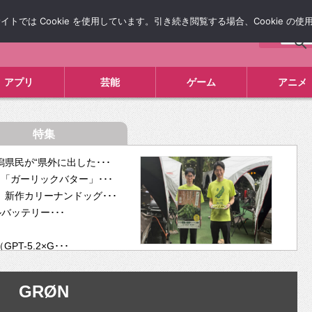
では Cookie を使用しています。引き続き閲覧する場合、Cookie の
について
広告掲載について
お問い合わせ
タレコミ
アプリ
芸能
ゲーム
アニメ
特集
県民が“県外に出した･･･
「ガーリックバター」･･･
新作カリーナンドッグ･･･
ルバッテリー･･･
-5.2×G･･･
tra･･･
供開･･･
GRØN
ム、”自分が今話し･･･