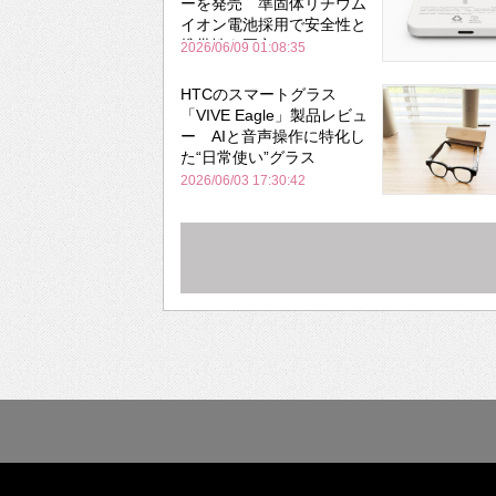
ーを発売 準固体リチウム
イオン電池採用で安全性と
携帯性を両立
2026/06/09 01:08:35
HTCのスマートグラス
「VIVE Eagle」製品レビュ
ー AIと音声操作に特化し
た“日常使い”グラス
2026/06/03 17:30:42