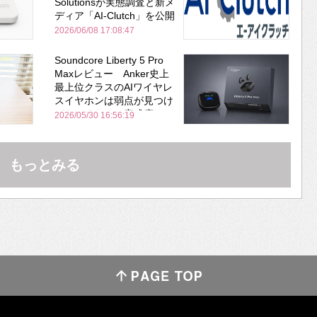
Solutionsが実態調査と新メ
ディア「AI-Clutch」を公開
2026/06/08 17:08:47
Soundcore Liberty 5 Pro
Maxレビュー Anker史上
最上位クラスのAIワイヤレ
スイヤホンは弱点が見つけ
づらいくらいの完成度にび
2026/05/30 16:56:19
びった ノイキャン性能は
Bose並み
もっとみる