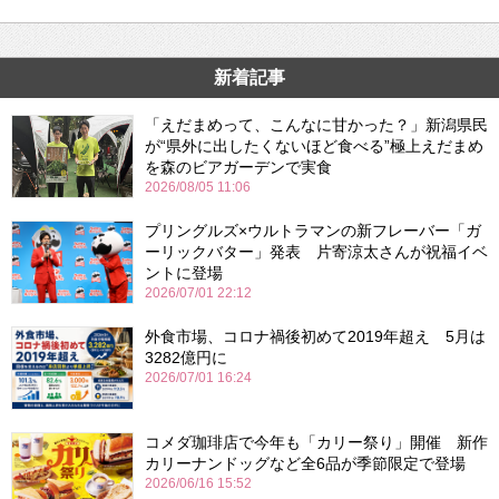
新着記事
「えだまめって、こんなに甘かった？」新潟県民
が“県外に出したくないほど食べる”極上えだまめ
を森のビアガーデンで実食
2026/08/05 11:06
プリングルズ×ウルトラマンの新フレーバー「ガ
ーリックバター」発表 片寄涼太さんが祝福イベ
ントに登場
2026/07/01 22:12
外食市場、コロナ禍後初めて2019年超え 5月は
3282億円に
2026/07/01 16:24
コメダ珈琲店で今年も「カリー祭り」開催 新作
カリーナンドッグなど全6品が季節限定で登場
2026/06/16 15:52