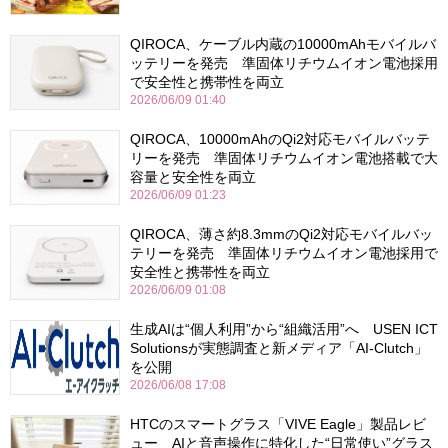
QIROCA、ケーブル内蔵の10000mAhモバイルバ
ッテリーを発売 準固体リチウムイオン電池採用
で安全性と携帯性を両立
2026/06/09 01:40
QIROCA、10000mAhのQi2対応モバイルバッテ
リーを発売 準固体リチウムイオン電池搭載で大
容量と安全性を両立
2026/06/09 01:23
QIROCA、薄さ約8.3mmのQi2対応モバイルバッ
テリーを発売 準固体リチウムイオン電池採用で
安全性と携帯性を両立
2026/06/09 01:08
生成AIは“個人利用”から“組織活用”へ USEN ICT
Solutionsが実態調査と新メディア「AI-Clutch」
を公開
2026/06/08 17:08
HTCのスマートグラス「VIVE Eagle」製品レビ
ュー AIと音声操作に特化した“日常使い”グラス