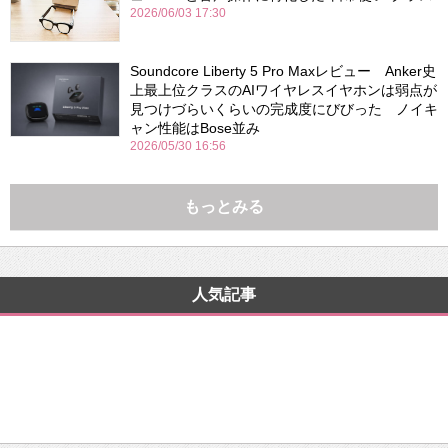
2026/06/03 17:30
Soundcore Liberty 5 Pro Maxレビュー Anker史
上最上位クラスのAIワイヤレスイヤホンは弱点が
見つけづらいくらいの完成度にびびった ノイキ
ャン性能はBose並み
2026/05/30 16:56
もっとみる
人気記事