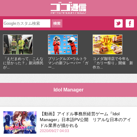
「えだまめって、こんな
プリングルズ×ウルトラ
コメダ珈琲店で今年も
に甘かった？」新潟県民
マンの新フレーバー「ガ
「カリー祭り」開催 新
が...
ー...
作カ...
Idol Manager
【動画】アイドル事務所経営ゲーム『Idol
Manager』日本語PV公開 リアルな日本のアイ
ドル業界が描かれる
2020/09/27 04:03