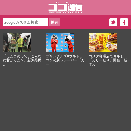
「えだまめって、こんな
プリングルズ×ウルトラ
コメダ珈琲店で今年も
に甘かった？」新潟県民
マンの新フレーバー「ガ
「カリー祭り」開催 新
が...
ー...
作カ...