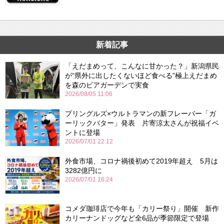
新着記事
「えだまめって、こんなに甘かった？」新潟県民
が“県外に出したくないほど食べる”極上えだまめ
を森のビアガーデンで実食
2026/08/05 11:06
プリングルズ×ウルトラマンの新フレーバー「ガ
ーリックバター」発表 片寄涼太さんが祝福イベ
ントに登場
2026/07/01 22:12
外食市場、コロナ禍後初めて2019年超え 5月は
3282億円に
2026/07/01 16:24
コメダ珈琲店で今年も「カリー祭り」開催 新作
カリーナンドッグなど全6品が季節限定で登場