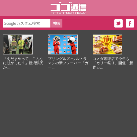
「えだまめって、こんな
プリングルズ×ウルトラ
コメダ珈琲店で今年も
に甘かった？」新潟県民
マンの新フレーバー「ガ
「カリー祭り」開催 新
が...
ー...
作カ...