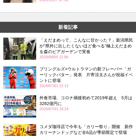
2020/11/27 07:50
新着記事
「えだまめって、こんなに甘かった？」新潟県民
が“県外に出したくないほど食べる”極上えだまめ
を森のビアガーデンで実食
2026/08/05 11:06
プリングルズ×ウルトラマンの新フレーバー「ガ
ーリックバター」発表 片寄涼太さんが祝福イベ
ントに登場
2026/07/01 22:12
外食市場、コロナ禍後初めて2019年超え 5月は
3282億円に
2026/07/01 16:24
コメダ珈琲店で今年も「カリー祭り」開催 新作
カリーナンドッグなど全6品が季節限定で登場