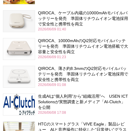
QIROCA、ケーブル内蔵の10000mAhモバイルバ
ッテリーを発売 準固体リチウムイオン電池採用
で安全性と携帯性を両立
2026/06/09 01:40
QIROCA、10000mAhのQi2対応モバイルバッテ
リーを発売 準固体リチウムイオン電池搭載で大
容量と安全性を両立
2026/06/09 01:23
QIROCA、薄さ約8.3mmのQi2対応モバイルバッ
テリーを発売 準固体リチウムイオン電池採用で
安全性と携帯性を両立
2026/06/09 01:08
生成AIは“個人利用”から“組織活用”へ USEN ICT
Solutionsが実態調査と新メディア「AI-Clutch」
を公開
2026/06/08 17:08
HTCのスマートグラス「VIVE Eagle」製品レビ
ュー AIと音声操作に特化した“日常使い”グラス