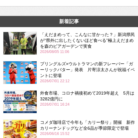
新着記事
「えだまめって、こんなに甘かった？」新潟県民
が“県外に出したくないほど食べる”極上えだまめ
を森のビアガーデンで実食
2026/08/05 11:06
プリングルズ×ウルトラマンの新フレーバー「ガ
ーリックバター」発表 片寄涼太さんが祝福イベ
ントに登場
2026/07/01 22:12
外食市場、コロナ禍後初めて2019年超え 5月は
3282億円に
2026/07/01 16:24
コメダ珈琲店で今年も「カリー祭り」開催 新作
カリーナンドッグなど全6品が季節限定で登場
2026/06/16 15:52