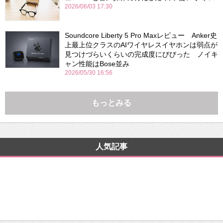
2026/06/03 17:30
Soundcore Liberty 5 Pro Maxレビュー Anker史
上最上位クラスのAIワイヤレスイヤホンは弱点が
見つけづらいくらいの完成度にびびった ノイキ
ャン性能はBose並み
2026/05/30 16:56
もっとみる
人気記事