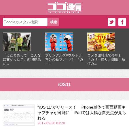
「えだまめって、こんな
プリングルズ×ウルトラ
コメダ珈琲店で今年も
に甘かった？」新潟県民
マンの新フレーバー「ガ
「カリー祭り」開催 新
が...
ー...
作カ...
iOS11
“iOS 11”がリリース！ iPhone単体で画面動画キ
ャプチャが可能に iPadでは大幅な変更点が見ら
れる
2017/09/20 03:20