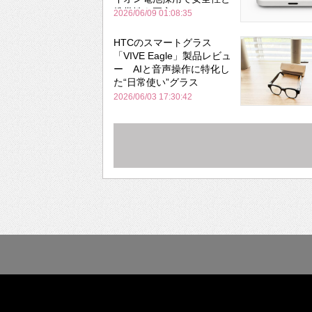
携帯性を両立
2026/06/09 01:08:35
HTCのスマートグラス
「VIVE Eagle」製品レビュ
ー AIと音声操作に特化し
た“日常使い”グラス
2026/06/03 17:30:42