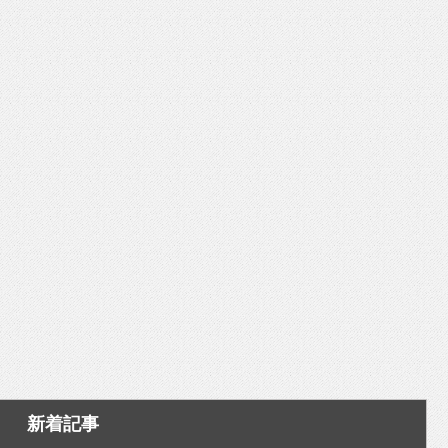
いを渡す」 TE･･･
新着記事