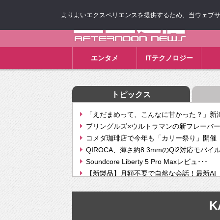
よりよいエクスペリエンスを提供するため、当ウェブサイト
ゴゴ通信
エンタメ
ITテクノロジー
トピックス
「えだまめって、こんなに甘かった？」新潟
プリングルズ×ウルトラマンの新フレーバー
コメダ珈琲店で今年も「カリー祭り」開催 
QIROCA、薄さ約8.3mmのQi2対応モバイ
Soundcore Liberty 5 Pro Maxレビュ･･･
【新製品】月額不要で自然な会話！最新AI（GPT
【次世代の没入感と生産性】VITURE Luma Ul
Geminiが音楽生成「Create music」機能提
K
挫折率8割の壁をAIで突破。ジャストシステ