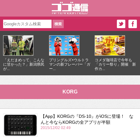
「えだまめって、こんな
プリングルズ×ウルトラ
コメダ珈琲店で今年も
に甘かった？」新潟県民
マンの新フレーバー「ガ
「カリー祭り」開催 新
が...
ー...
作カ...
KORG
【App】KORGの『DS-10』がiOSに登場！ な
んと今ならKORGの全アプリが半額
2015/12/02 02:49