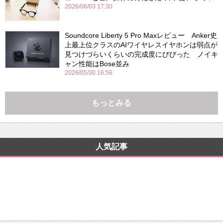
2026/06/03 17:30
Soundcore Liberty 5 Pro Maxレビュー Anker史
上最上位クラスのAIワイヤレスイヤホンは弱点が
見つけづらいくらいの完成度にびびった ノイキ
ャン性能はBose並み
2026/05/30 16:56
もっとみる
人気記事