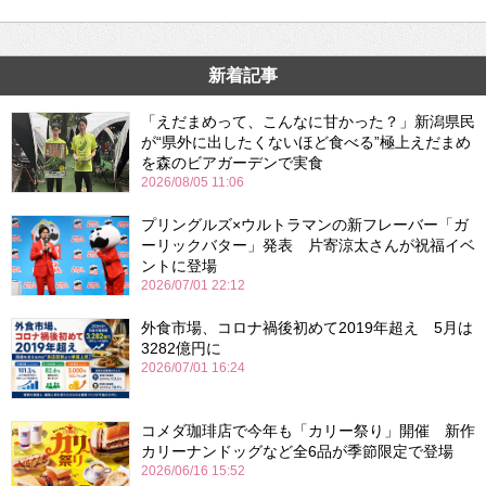
新着記事
「えだまめって、こんなに甘かった？」新潟県民
が“県外に出したくないほど食べる”極上えだまめ
を森のビアガーデンで実食
2026/08/05 11:06
プリングルズ×ウルトラマンの新フレーバー「ガ
ーリックバター」発表 片寄涼太さんが祝福イベ
ントに登場
2026/07/01 22:12
外食市場、コロナ禍後初めて2019年超え 5月は
3282億円に
2026/07/01 16:24
コメダ珈琲店で今年も「カリー祭り」開催 新作
カリーナンドッグなど全6品が季節限定で登場
2026/06/16 15:52