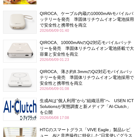
QIROCA、ケーブル内蔵の10000mAhモバイルバ
ッテリーを発売 準固体リチウムイオン電池採用
で安全性と携帯性を両立
2026/06/09 01:40
QIROCA、10000mAhのQi2対応モバイルバッテ
リーを発売 準固体リチウムイオン電池搭載で大
容量と安全性を両立
2026/06/09 01:23
QIROCA、薄さ約8.3mmのQi2対応モバイルバッ
テリーを発売 準固体リチウムイオン電池採用で
安全性と携帯性を両立
2026/06/09 01:08
生成AIは“個人利用”から“組織活用”へ USEN ICT
Solutionsが実態調査と新メディア「AI-Clutch」
を公開
2026/06/08 17:08
HTCのスマートグラス「VIVE Eagle」製品レビ
ュー AIと音声操作に特化した“日常使い”グラス