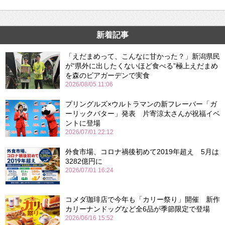
新着記事
「えだまめって、こんなに甘かった？」新潟県民
が“県外に出したくないほど食べる”極上えだまめ
を森のビアガーデンで実食
2026/08/05 11:06
プリングルズ×ウルトラマンの新フレーバー「ガ
ーリックバター」発表 片寄涼太さんが祝福イベ
ントに登場
2026/07/01 22:12
外食市場、コロナ禍後初めて2019年超え 5月は
3282億円に
2026/07/01 16:24
コメダ珈琲店で今年も「カリー祭り」開催 新作
カリーナンドッグなど全6品が季節限定で登場
2026/06/16 15:52