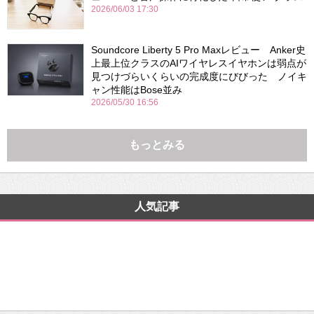
2026/06/03 17:30
Soundcore Liberty 5 Pro Maxレビュー Anker史
上最上位クラスのAIワイヤレスイヤホンは弱点が
見つけづらいくらいの完成度にびびった ノイキ
ャン性能はBose並み
2026/05/30 16:56
もっとみる
人気記事