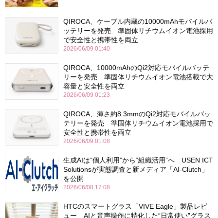
QIROCA、ケーブル内蔵の10000mAhモバイルバ
ッテリーを発売 準固体リチウムイオン電池採用
で安全性と携帯性を両立
2026/06/09 01:40
QIROCA、10000mAhのQi2対応モバイルバッテ
リーを発売 準固体リチウムイオン電池搭載で大
容量と安全性を両立
2026/06/09 01:23
QIROCA、薄さ約8.3mmのQi2対応モバイルバッ
テリーを発売 準固体リチウムイオン電池採用で
安全性と携帯性を両立
2026/06/09 01:08
生成AIは“個人利用”から“組織活用”へ USEN ICT
Solutionsが実態調査と新メディア「AI-Clutch」
を公開
2026/06/08 17:08
HTCのスマートグラス「VIVE Eagle」製品レビ
ュー AIと音声操作に特化した“日常使い”グラス