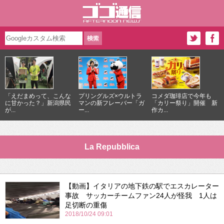
「えだまめって、こんな
プリングルズ×ウルトラ
コメダ珈琲店で今年も
に甘かった？」新潟県民
マンの新フレーバー「ガ
「カリー祭り」開催 新
が...
ー...
作カ...
La Repubblica
【動画】イタリアの地下鉄の駅でエスカレーター
事故 サッカーチームファン24人が怪我 1人は
足切断の重傷
2018/10/24 09:01