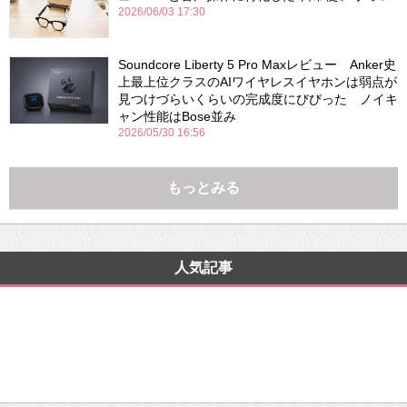
2026/06/03 17:30
Soundcore Liberty 5 Pro Maxレビュー Anker史
上最上位クラスのAIワイヤレスイヤホンは弱点が
見つけづらいくらいの完成度にびびった ノイキ
ャン性能はBose並み
2026/05/30 16:56
もっとみる
人気記事