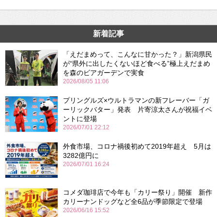
新着記事
「えだまめって、こんなに甘かった？」新潟県民
が“県外に出したくないほど食べる”極上えだまめ
を森のビアガーデンで実食
2026/08/05 11:06
プリングルズ×ウルトラマンの新フレーバー「ガ
ーリックバター」発表 片寄涼太さんが祝福イベ
ントに登場
2026/07/01 22:12
外食市場、コロナ禍後初めて2019年超え 5月は
3282億円に
2026/07/01 16:24
コメダ珈琲店で今年も「カリー祭り」開催 新作
カリーナンドッグなど全6品が季節限定で登場
2026/06/16 15:52