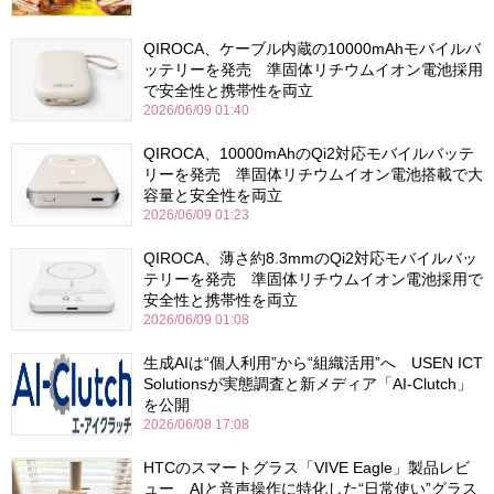
QIROCA、ケーブル内蔵の10000mAhモバイルバ
ッテリーを発売 準固体リチウムイオン電池採用
で安全性と携帯性を両立
2026/06/09 01:40
QIROCA、10000mAhのQi2対応モバイルバッテ
リーを発売 準固体リチウムイオン電池搭載で大
容量と安全性を両立
2026/06/09 01:23
QIROCA、薄さ約8.3mmのQi2対応モバイルバッ
テリーを発売 準固体リチウムイオン電池採用で
安全性と携帯性を両立
2026/06/09 01:08
生成AIは“個人利用”から“組織活用”へ USEN ICT
Solutionsが実態調査と新メディア「AI-Clutch」
を公開
2026/06/08 17:08
HTCのスマートグラス「VIVE Eagle」製品レビ
ュー AIと音声操作に特化した“日常使い”グラス