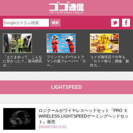
「えだまめって、こんな
プリングルズ×ウルトラ
コメダ珈琲店で今年も
に甘かった？」新潟県民
マンの新フレーバー「ガ
「カリー祭り」開催 新
が...
ー...
作カ...
LIGHTSPEED
ロジクールがワイヤレスヘッドセット『PRO Ｘ
WIRELESS LIGHTSPEEDゲーミングヘッドセッ
ト』発売
2020/07/30 11:01