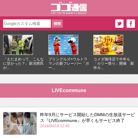
「えだまめって、こんな
プリングルズ×ウルトラ
コメダ珈琲店で今年も
に甘かった？」新潟県民
マンの新フレーバー「ガ
「カリー祭り」開催 新
が...
ー...
作カ...
LIVEcommune
昨年9月にサービス開始したDMMの生放送サービ
ス『LIVEcommune』が早くもサービス終了
2018/04/19 12:45