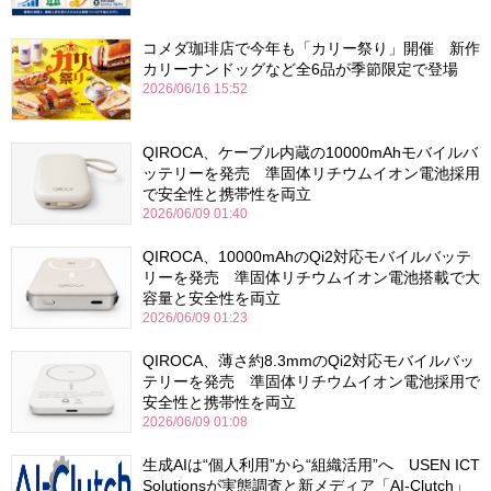
コメダ珈琲店で今年も「カリー祭り」開催 新作
カリーナンドッグなど全6品が季節限定で登場
2026/06/16 15:52
QIROCA、ケーブル内蔵の10000mAhモバイルバ
ッテリーを発売 準固体リチウムイオン電池採用
で安全性と携帯性を両立
2026/06/09 01:40
QIROCA、10000mAhのQi2対応モバイルバッテ
リーを発売 準固体リチウムイオン電池搭載で大
容量と安全性を両立
2026/06/09 01:23
QIROCA、薄さ約8.3mmのQi2対応モバイルバッ
テリーを発売 準固体リチウムイオン電池採用で
安全性と携帯性を両立
2026/06/09 01:08
生成AIは“個人利用”から“組織活用”へ USEN ICT
Solutionsが実態調査と新メディア「AI-Clutch」