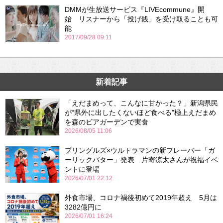
DMMが生放送サービス『LIVEcommune』開
始 リスナーから「投げ銭」を受け取ることも可
能
2017/09/28 09:11
新着記事
「えだまめって、こんなに甘かった？」新潟県民
が“県外に出したくないほど食べる”極上えだまめ
を森のビアガーデンで実食
2026/08/05 11:06
プリングルズ×ウルトラマンの新フレーバー「ガ
ーリックバター」発表 片寄涼太さんが祝福イベ
ントに登場
2026/07/01 22:12
外食市場、コロナ禍後初めて2019年超え 5月は
3282億円に
2026/07/01 16:24