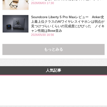
2026/06/03 17:30
Soundcore Liberty 5 Pro Maxレビュー Anker史
上最上位クラスのAIワイヤレスイヤホンは弱点が
見つけづらいくらいの完成度にびびった ノイキ
ャン性能はBose並み
2026/05/30 16:56
もっとみる
人気記事