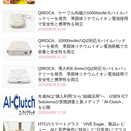
QIROCA、ケーブル内蔵の10000mAhモバイルバ
ッテリーを発売 準固体リチウムイオン電池採用
で安全性と携帯性を両立
2026/06/09 01:40
QIROCA、10000mAhのQi2対応モバイルバッテ
リーを発売 準固体リチウムイオン電池搭載で大
容量と安全性を両立
2026/06/09 01:23
QIROCA、薄さ約8.3mmのQi2対応モバイルバッ
テリーを発売 準固体リチウムイオン電池採用で
安全性と携帯性を両立
2026/06/09 01:08
生成AIは“個人利用”から“組織活用”へ USEN ICT
Solutionsが実態調査と新メディア「AI-Clutch」
を公開
2026/06/08 17:08
HTCのスマートグラス「VIVE Eagle」製品レビ
ュー AIと音声操作に特化した“日常使い”グラス