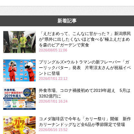
新着記事
「えだまめって、こんなに甘かった？」新潟県民
が“県外に出したくないほど食べる”極上えだまめ
を森のビアガーデンで実食
2026/08/05 11:06
プリングルズ×ウルトラマンの新フレーバー「ガ
ーリックバター」発表 片寄涼太さんが祝福イベ
ントに登場
2026/07/01 22:12
外食市場、コロナ禍後初めて2019年超え 5月は
3282億円に
2026/07/01 16:24
コメダ珈琲店で今年も「カリー祭り」開催 新作
カリーナンドッグなど全6品が季節限定で登場
2026/06/16 15:52