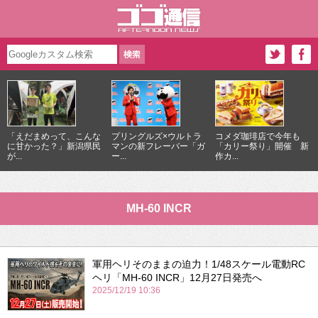
「えだまめって、こんな
プリングルズ×ウルトラ
コメダ珈琲店で今年も
に甘かった？」新潟県民
マンの新フレーバー「ガ
「カリー祭り」開催 新
が...
ー...
作カ...
MH-60 INCR
軍用ヘリそのままの迫力！1/48スケール電動RC
ヘリ「MH-60 INCR」12月27日発売へ
2025/12/19 10:36