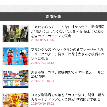
新着記事
「えだまめって、こんなに甘かった？」新潟県民
が“県外に出したくないほど食べる”極上えだまめ
を森のビアガーデンで実食
2026/08/05 11:06
プリングルズ×ウルトラマンの新フレーバー「ガ
ーリックバター」発表 片寄涼太さんが祝福イベ
ントに登場
2026/07/01 22:12
外食市場、コロナ禍後初めて2019年超え 5月は
3282億円に
2026/07/01 16:24
コメダ珈琲店で今年も「カリー祭り」開催 新作
カリーナンドッグなど全6品が季節限定で登場
2026/06/16 15:52