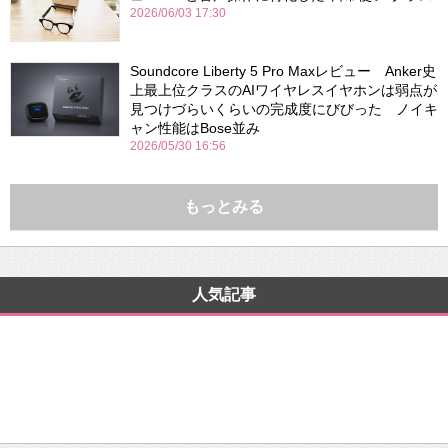
2026/06/03 17:30
Soundcore Liberty 5 Pro Maxレビュー Anker史
上最上位クラスのAIワイヤレスイヤホンは弱点が
見つけづらいくらいの完成度にびびった ノイキ
ャン性能はBose並み
2026/05/30 16:56
もっとみる
人気記事