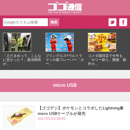
「えだまめって、こんな
プリングルズ×ウルトラ
コメダ珈琲店で今年も
に甘かった？」新潟県民
マンの新フレーバー「ガ
「カリー祭り」開催 新
が...
ー...
作カ...
micro USB
【ゴゴデジ】ポケモンとコラボしたLightning兼
micro USBケーブルが発売
2017/01/13 09:00