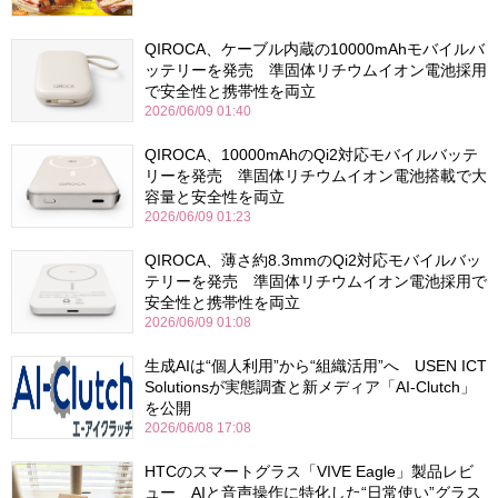
QIROCA、ケーブル内蔵の10000mAhモバイルバ
ッテリーを発売 準固体リチウムイオン電池採用
で安全性と携帯性を両立
2026/06/09 01:40
QIROCA、10000mAhのQi2対応モバイルバッテ
リーを発売 準固体リチウムイオン電池搭載で大
容量と安全性を両立
2026/06/09 01:23
QIROCA、薄さ約8.3mmのQi2対応モバイルバッ
テリーを発売 準固体リチウムイオン電池採用で
安全性と携帯性を両立
2026/06/09 01:08
生成AIは“個人利用”から“組織活用”へ USEN ICT
Solutionsが実態調査と新メディア「AI-Clutch」
を公開
2026/06/08 17:08
HTCのスマートグラス「VIVE Eagle」製品レビ
ュー AIと音声操作に特化した“日常使い”グラス