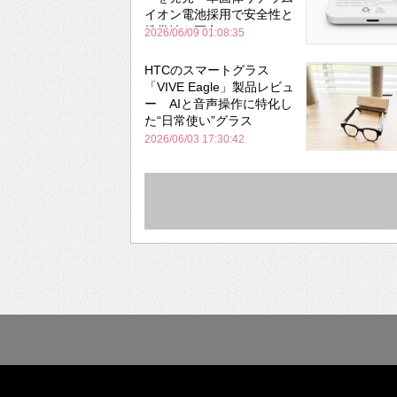
イオン電池採用で安全性と
携帯性を両立
2026/06/09 01:08:35
HTCのスマートグラス
「VIVE Eagle」製品レビュ
ー AIと音声操作に特化し
た“日常使い”グラス
2026/06/03 17:30:42