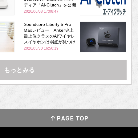
ディア「AI-Clutch」を公開
2026/06/08 17:08:47
Soundcore Liberty 5 Pro
Maxレビュー Anker史上
最上位クラスのAIワイヤレ
スイヤホンは弱点が見つけ
づらいくらいの完成度にび
2026/05/30 16:56:19
びった ノイキャン性能は
Bose並み
もっとみる