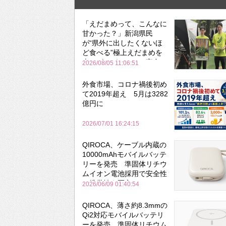
「えだまめって、こんなに
甘かった？」新潟県民
が“県外に出したくないほ
ど食べる”極上えだまめを
森のビアガーデンで実食
2026/08/05 11:06:51
外食市場、コロナ禍後初め
て2019年超え 5月は3282
億円に
2026/07/01 16:24:15
QIROCA、ケーブル内蔵の
10000mAhモバイルバッテ
リーを発売 準固体リチウ
ムイオン電池採用で安全性
と携帯性を両立
2026/06/09 01:40:54
QIROCA、薄さ約8.3mmの
Qi2対応モバイルバッテリ
ーを発売 準固体リチウム