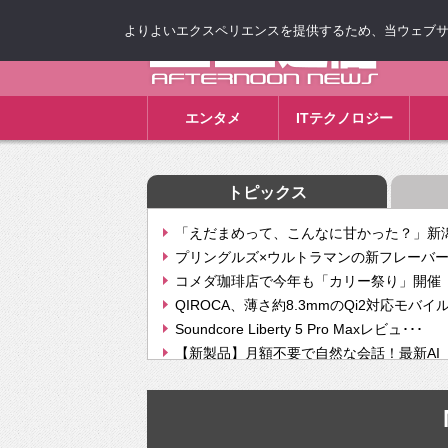
よりよいエクスペリエンスを提供するため、当ウェブサイト
ゴゴ通信
エンタメ
ITテクノロジー
トピックス
「えだまめって、こんなに甘かった？」新潟
プリングルズ×ウルトラマンの新フレーバー
コメダ珈琲店で今年も「カリー祭り」開催 
QIROCA、薄さ約8.3mmのQi2対応モバイ
Soundcore Liberty 5 Pro Maxレビュ･･･
【新製品】月額不要で自然な会話！最新AI（GPT
【次世代の没入感と生産性】VITURE Luma Ul
Geminiが音楽生成「Create music」機能提
挫折率8割の壁をAIで突破。ジャストシステ