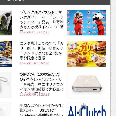
プリングルズ×ウルトラマ
ンの新フレーバー「ガーリ
ックバター」発表 片寄涼
太さんが祝福イベントに登
場
2026/07/01 22:12:21
コメダ珈琲店で今年も「カ
リー祭り」開催 新作カリ
ーナンドッグなど全6品が
季節限定で登場
2026/06/16 15:52:30
QIROCA、10000mAhの
Qi2対応モバイルバッテリ
ーを発売 準固体リチウム
イオン電池搭載で大容量と
安全性を両立
2026/06/09 01:23:22
生成AIは“個人利用”から“組
織活用”へ USEN ICT
Solutionsが実態調査と新メ