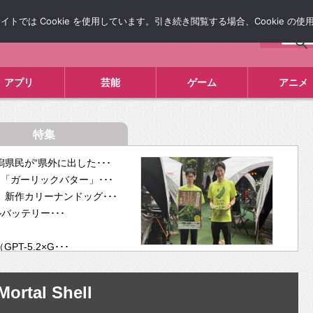
では Cookie を使用しています。引き続き閲覧する場合、Cookie の
について
広告掲載について
お問い合わせ
タレコミ
アプリ
芸能
ゲーム
アニメ
特集
県民が“県外に出した･･･
「ガーリックバター」･･･
新作カリーナンドッグ･･･
ルバッテリー･･･
-5.2×G･･･
tra･･･
供開･･･
Mortal Shell
ム、”自分が今話し･･･