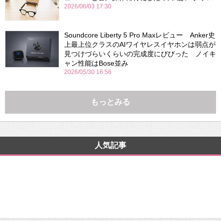
2026/06/03 17:30
Soundcore Liberty 5 Pro Maxレビュー Anker史
上最上位クラスのAIワイヤレスイヤホンは弱点が
見つけづらいくらいの完成度にびびった ノイキ
ャン性能はBose並み
2026/05/30 16:56
もっとみる
人気記事