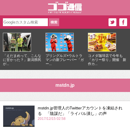
「えだまめって、こんな
プリングルズ×ウルトラ
コメダ珈琲店で今年も
に甘かった？」新潟県民
マンの新フレーバー「ガ
「カリー祭り」開催 新
が...
ー...
作カ...
mstdn.jp
mstdn.jp管理人のTwitterアカウントを凍結され
る 「陰謀だ」「ライバル潰し」の声
2017/12/15 02:58