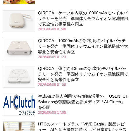
QIROCA、ケーブル内蔵の10000mAhモバイルバ
ッテリーを発売 準固体リチウムイオン電池採用
で安全性と携帯性を両立
2026/06/09 01:40
QIROCA、10000mAhのQi2対応モバイルバッテ
リーを発売 準固体リチウムイオン電池搭載で大
容量と安全性を両立
2026/06/09 01:23
QIROCA、薄さ約8.3mmのQi2対応モバイルバッ
テリーを発売 準固体リチウムイオン電池採用で
安全性と携帯性を両立
2026/06/09 01:08
生成AIは“個人利用”から“組織活用”へ USEN ICT
Solutionsが実態調査と新メディア「AI-Clutch」
を公開
2026/06/08 17:08
HTCのスマートグラス「VIVE Eagle」製品レビ
ュー AIと音声操作に特化した“日常使い”グラス