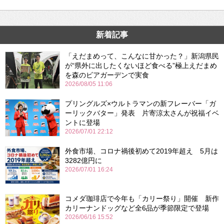
新着記事
「えだまめって、こんなに甘かった？」新潟県民
が“県外に出したくないほど食べる”極上えだまめ
を森のビアガーデンで実食
2026/08/05 11:06
プリングルズ×ウルトラマンの新フレーバー「ガ
ーリックバター」発表 片寄涼太さんが祝福イベ
ントに登場
2026/07/01 22:12
外食市場、コロナ禍後初めて2019年超え 5月は
3282億円に
2026/07/01 16:24
コメダ珈琲店で今年も「カリー祭り」開催 新作
カリーナンドッグなど全6品が季節限定で登場
2026/06/16 15:52