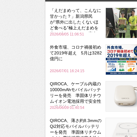
「えだまめって、こんなに
甘かった？」新潟県民
が“県外に出したくないほ
ど食べる”極上えだまめを
森のビアガーデンで実食
2026/08/05 11:06:51
外食市場、コロナ禍後初め
て2019年超え 5月は3282
億円に
2026/07/01 16:24:15
QIROCA、ケーブル内蔵の
10000mAhモバイルバッテ
リーを発売 準固体リチウ
ムイオン電池採用で安全性
と携帯性を両立
2026/06/09 01:40:54
QIROCA、薄さ約8.3mmの
Qi2対応モバイルバッテリ
ーを発売 準固体リチウム