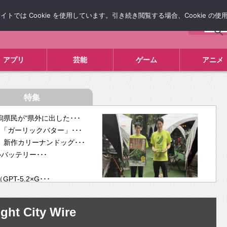
では Cookie を使用しています。引き続き閲覧する場合、Cookie の
について
広告掲載について
お問い合わせ
タレコミ
アプリ
芸能
ゲーム
アニメ
特集
県民が“県外に出した･･･
「ガーリックバター」･･･
新作カリーナンドッグ･･･
ルバッテリー･･･
-5.2×G･･･
tra･･･
供開･･･
ght City Wire
ム、”自分が今話し･･･