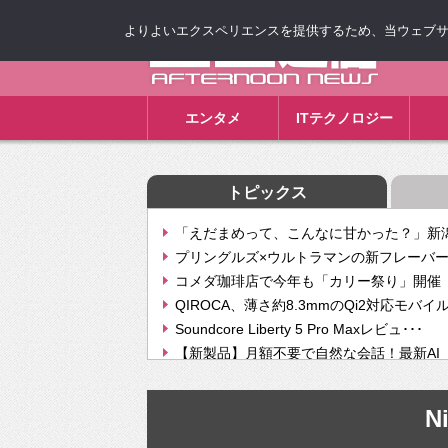
よりよいエクスペリエンスを提供するため、当ウェブサイト
ゴゴ通信
エンタメ
ITテクノロジー
トピックス
「えだまめって、こんなに甘かった？」新潟
プリングルズ×ウルトラマンの新フレーバー
コメダ珈琲店で今年も「カリー祭り」開催 
QIROCA、薄さ約8.3mmのQi2対応モバイ
Soundcore Liberty 5 Pro Maxレビュ･･･
【新製品】月額不要で自然な会話！最新AI（GPT
【次世代の没入感と生産性】VITURE Luma Ul
Geminiが音楽生成「Create music」機能提
Ni
挫折率8割の壁をAIで突破。ジャストシステ