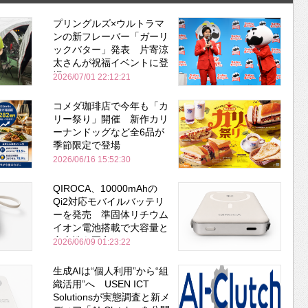
プリングルズ×ウルトラマ
ンの新フレーバー「ガーリ
ックバター」発表 片寄涼
太さんが祝福イベントに登
場
2026/07/01 22:12:21
コメダ珈琲店で今年も「カ
リー祭り」開催 新作カリ
ーナンドッグなど全6品が
季節限定で登場
2026/06/16 15:52:30
QIROCA、10000mAhの
Qi2対応モバイルバッテリ
ーを発売 準固体リチウム
イオン電池搭載で大容量と
安全性を両立
2026/06/09 01:23:22
生成AIは“個人利用”から“組
織活用”へ USEN ICT
Solutionsが実態調査と新メ