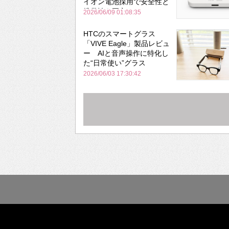
イオン電池採用で安全性と
携帯性を両立
2026/06/09 01:08:35
HTCのスマートグラス
「VIVE Eagle」製品レビュ
ー AIと音声操作に特化し
た“日常使い”グラス
2026/06/03 17:30:42