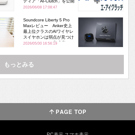
ディア「AI-Clutch」を公開
2026/06/08 17:08:47
Soundcore Liberty 5 Pro
Maxレビュー Anker史上
最上位クラスのAIワイヤレ
スイヤホンは弱点が見つけ
づらいくらいの完成度にび
2026/05/30 16:56:19
びった ノイキャン性能は
Bose並み
もっとみる
PC表示
スマホ表示