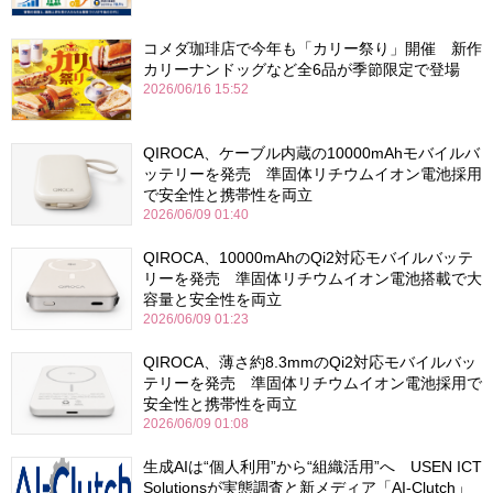
コメダ珈琲店で今年も「カリー祭り」開催 新作
カリーナンドッグなど全6品が季節限定で登場
2026/06/16 15:52
QIROCA、ケーブル内蔵の10000mAhモバイルバ
ッテリーを発売 準固体リチウムイオン電池採用
で安全性と携帯性を両立
2026/06/09 01:40
QIROCA、10000mAhのQi2対応モバイルバッテ
リーを発売 準固体リチウムイオン電池搭載で大
容量と安全性を両立
2026/06/09 01:23
QIROCA、薄さ約8.3mmのQi2対応モバイルバッ
テリーを発売 準固体リチウムイオン電池採用で
安全性と携帯性を両立
2026/06/09 01:08
生成AIは“個人利用”から“組織活用”へ USEN ICT
Solutionsが実態調査と新メディア「AI-Clutch」