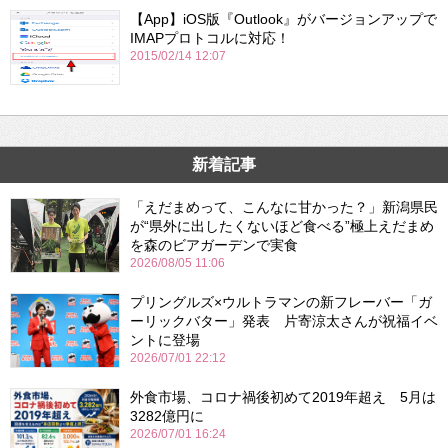
【App】iOS版『Outlook』がバージョンアップで
IMAPプロトコルに対応！
2015/02/14 12:07
新着記事
「えだまめって、こんなに甘かった？」新潟県民
が“県外に出したくないほど食べる”極上えだまめ
を森のビアガーデンで実食
2026/08/05 11:06
プリングルズ×ウルトラマンの新フレーバー「ガ
ーリックバター」発表 片寄涼太さんが祝福イベ
ントに登場
2026/07/01 22:12
外食市場、コロナ禍後初めて2019年超え 5月は
3282億円に
2026/07/01 16:24