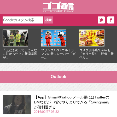
「えだまめって、こんな
プリングルズ×ウルトラ
コメダ珈琲店で今年も
に甘かった？」新潟県民
マンの新フレーバー「ガ
「カリー祭り」開催 新
が...
ー...
作カ...
Outlook
【App】GmailやYahoo!メール更にはTwitterの
DMなどが一括でやりとりできる『Swingmail』
が便利過ぎる
2016/02/27 08:32