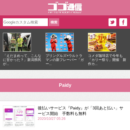
「えだまめって、こんな
プリングルズ×ウルトラ
コメダ珈琲店で今年も
に甘かった？」新潟県民
マンの新フレーバー「ガ
「カリー祭り」開催 新
が...
ー...
作カ...
Paidy
後払いサービス『Paidy』が「3回あと払い」サ
ービス開始 手数料も無料
2020/10/27 05:26