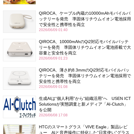
QIROCA、ケーブル内蔵の10000mAhモバイルバ
ッテリーを発売 準固体リチウムイオン電池採用
で安全性と携帯性を両立
2026/06/09 01:40
QIROCA、10000mAhのQi2対応モバイルバッテ
リーを発売 準固体リチウムイオン電池搭載で大
容量と安全性を両立
2026/06/09 01:23
QIROCA、薄さ約8.3mmのQi2対応モバイルバッ
テリーを発売 準固体リチウムイオン電池採用で
安全性と携帯性を両立
2026/06/09 01:08
生成AIは“個人利用”から“組織活用”へ USEN ICT
Solutionsが実態調査と新メディア「AI-Clutch」
を公開
2026/06/08 17:08
HTCのスマートグラス「VIVE Eagle」製品レビ
ュー AIと音声操作に特化した“日常使い”グラス