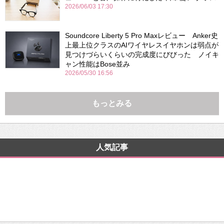
2026/06/03 17:30
Soundcore Liberty 5 Pro Maxレビュー Anker史
上最上位クラスのAIワイヤレスイヤホンは弱点が
見つけづらいくらいの完成度にびびった ノイキ
ャン性能はBose並み
2026/05/30 16:56
もっとみる
人気記事