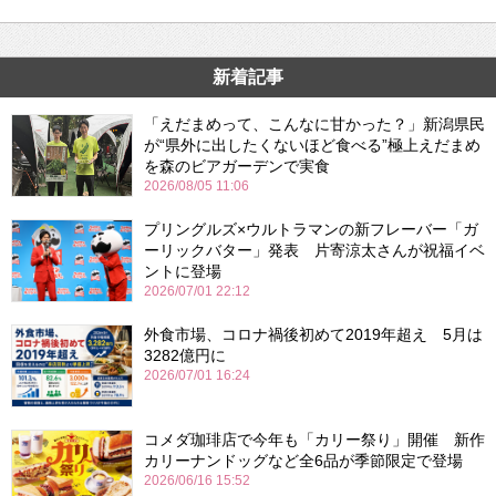
新着記事
「えだまめって、こんなに甘かった？」新潟県民
が“県外に出したくないほど食べる”極上えだまめ
を森のビアガーデンで実食
2026/08/05 11:06
プリングルズ×ウルトラマンの新フレーバー「ガ
ーリックバター」発表 片寄涼太さんが祝福イベ
ントに登場
2026/07/01 22:12
外食市場、コロナ禍後初めて2019年超え 5月は
3282億円に
2026/07/01 16:24
コメダ珈琲店で今年も「カリー祭り」開催 新作
カリーナンドッグなど全6品が季節限定で登場
2026/06/16 15:52