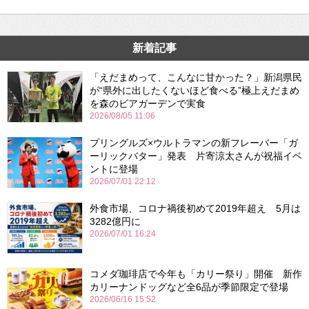
新着記事
「えだまめって、こんなに甘かった？」新潟県民
が“県外に出したくないほど食べる”極上えだまめ
を森のビアガーデンで実食
2026/08/05 11:06
プリングルズ×ウルトラマンの新フレーバー「ガ
ーリックバター」発表 片寄涼太さんが祝福イベ
ントに登場
2026/07/01 22:12
外食市場、コロナ禍後初めて2019年超え 5月は
3282億円に
2026/07/01 16:24
コメダ珈琲店で今年も「カリー祭り」開催 新作
カリーナンドッグなど全6品が季節限定で登場
2026/06/16 15:52