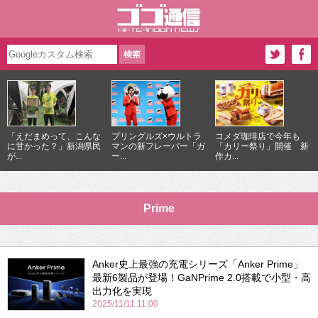
「えだまめって、こんな
プリングルズ×ウルトラ
コメダ珈琲店で今年も
に甘かった？」新潟県民
マンの新フレーバー「ガ
「カリー祭り」開催 新
が...
ー...
作カ...
Prime
Anker史上最強の充電シリーズ「Anker Prime」
最新6製品が登場！GaNPrime 2.0搭載で小型・高
出力化を実現
2025/11/11 11:00