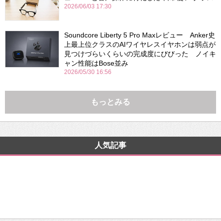
2026/06/03 17:30
Soundcore Liberty 5 Pro Maxレビュー Anker史
上最上位クラスのAIワイヤレスイヤホンは弱点が
見つけづらいくらいの完成度にびびった ノイキ
ャン性能はBose並み
2026/05/30 16:56
もっとみる
人気記事