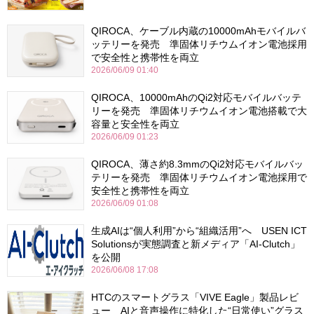
QIROCA、ケーブル内蔵の10000mAhモバイルバ
ッテリーを発売 準固体リチウムイオン電池採用
で安全性と携帯性を両立
2026/06/09 01:40
QIROCA、10000mAhのQi2対応モバイルバッテ
リーを発売 準固体リチウムイオン電池搭載で大
容量と安全性を両立
2026/06/09 01:23
QIROCA、薄さ約8.3mmのQi2対応モバイルバッ
テリーを発売 準固体リチウムイオン電池採用で
安全性と携帯性を両立
2026/06/09 01:08
生成AIは“個人利用”から“組織活用”へ USEN ICT
Solutionsが実態調査と新メディア「AI-Clutch」
を公開
2026/06/08 17:08
HTCのスマートグラス「VIVE Eagle」製品レビ
ュー AIと音声操作に特化した“日常使い”グラス