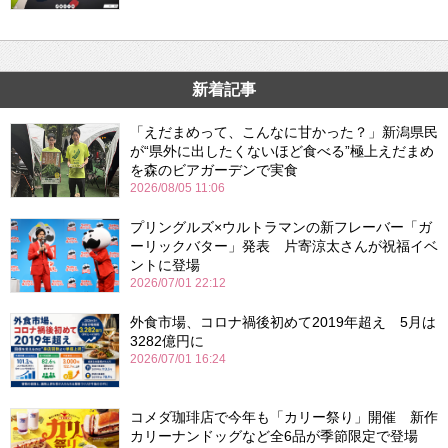
新着記事
「えだまめって、こんなに甘かった？」新潟県民
が“県外に出したくないほど食べる”極上えだまめ
を森のビアガーデンで実食
2026/08/05 11:06
プリングルズ×ウルトラマンの新フレーバー「ガ
ーリックバター」発表 片寄涼太さんが祝福イベ
ントに登場
2026/07/01 22:12
外食市場、コロナ禍後初めて2019年超え 5月は
3282億円に
2026/07/01 16:24
コメダ珈琲店で今年も「カリー祭り」開催 新作
カリーナンドッグなど全6品が季節限定で登場