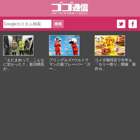
「えだまめって、こんな
プリングルズ×ウルトラ
コメダ珈琲店で今年も
に甘かった？」新潟県民
マンの新フレーバー「ガ
「カリー祭り」開催 新
が...
ー...
作カ...