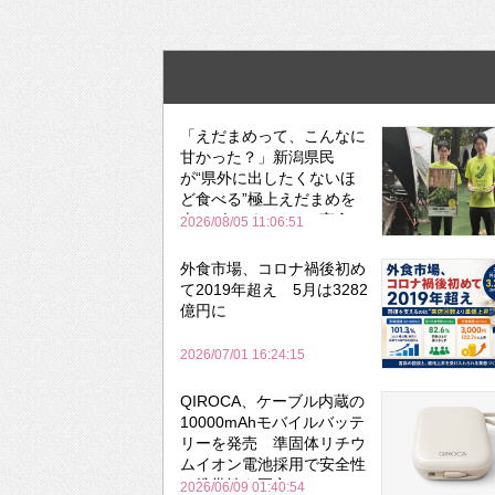
「えだまめって、こんなに
甘かった？」新潟県民
が“県外に出したくないほ
ど食べる”極上えだまめを
森のビアガーデンで実食
2026/08/05 11:06:51
外食市場、コロナ禍後初め
て2019年超え 5月は3282
億円に
2026/07/01 16:24:15
QIROCA、ケーブル内蔵の
10000mAhモバイルバッテ
リーを発売 準固体リチウ
ムイオン電池採用で安全性
と携帯性を両立
2026/06/09 01:40:54