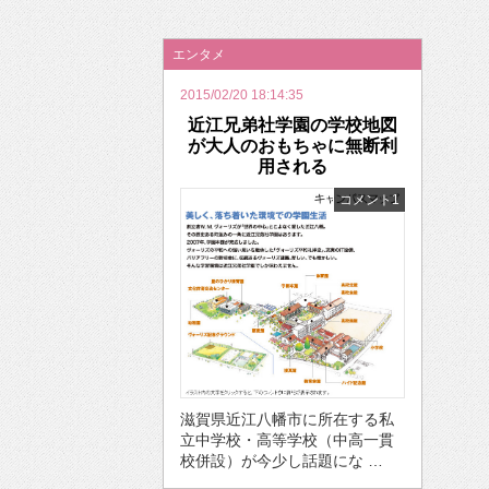
2026年のバレンタインは「自分で作って、想
エンタメ
2015/02/20 18:14:35
近江兄弟社学園の学校地図
が大人のおもちゃに無断利
用される
コメント1
滋賀県近江八幡市に所在する私
立中学校・高等学校（中高一貫
校併設）が今少し話題にな …