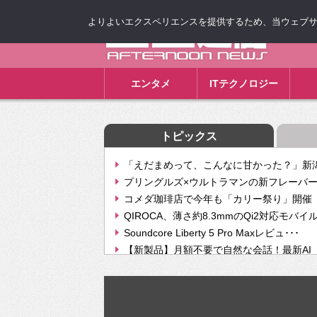
よりよいエクスペリエンスを提供するため、当ウェブサイト
ゴゴ通信
エンタメ
ITテクノロジー
トピックス
「えだまめって、こんなに甘かった？」新潟
プリングルズ×ウルトラマンの新フレーバー
コメダ珈琲店で今年も「カリー祭り」開催 
QIROCA、薄さ約8.3mmのQi2対応モバイ
Soundcore Liberty 5 Pro Maxレビュ･･･
【新製品】月額不要で自然な会話！最新AI（GPT
【次世代の没入感と生産性】VITURE Luma Ul
Geminiが音楽生成「Create music」機能提
挫折率8割の壁をAIで突破。ジャストシステ