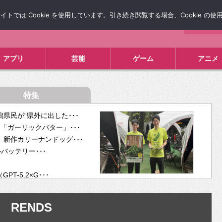
では Cookie を使用しています。引き続き閲覧する場合、Cookie の
について
広告掲載について
お問い合わせ
タレコミ
アプリ
芸能
ゲーム
アニメ
特集
県民が“県外に出した･･･
「ガーリックバター」･･･
新作カリーナンドッグ･･･
ルバッテリー･･･
-5.2×G･･･
tra･･･
供開･･･
RENDS
ム、”自分が今話し･･･