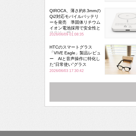
QIROCA、薄さ約8.3mmの
Qi2対応モバイルバッテリ
ーを発売 準固体リチウム
イオン電池採用で安全性と
携帯性を両立
2026/06/09 01:08:35
HTCのスマートグラス
「VIVE Eagle」製品レビュ
ー AIと音声操作に特化し
た“日常使い”グラス
2026/06/03 17:30:42