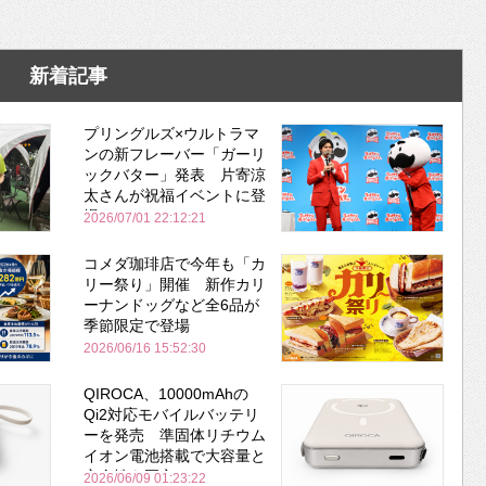
新着記事
プリングルズ×ウルトラマ
ンの新フレーバー「ガーリ
ックバター」発表 片寄涼
太さんが祝福イベントに登
場
2026/07/01 22:12:21
コメダ珈琲店で今年も「カ
リー祭り」開催 新作カリ
ーナンドッグなど全6品が
季節限定で登場
2026/06/16 15:52:30
QIROCA、10000mAhの
Qi2対応モバイルバッテリ
ーを発売 準固体リチウム
イオン電池搭載で大容量と
安全性を両立
2026/06/09 01:23:22