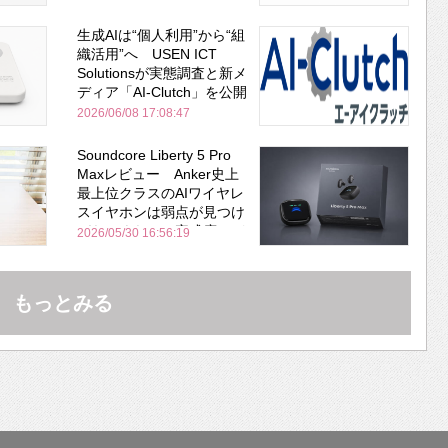
生成AIは“個人利用”から“組
織活用”へ USEN ICT
Solutionsが実態調査と新メ
ディア「AI-Clutch」を公開
2026/06/08 17:08:47
Soundcore Liberty 5 Pro
Maxレビュー Anker史上
最上位クラスのAIワイヤレ
スイヤホンは弱点が見つけ
づらいくらいの完成度にび
2026/05/30 16:56:19
びった ノイキャン性能は
Bose並み
もっとみる