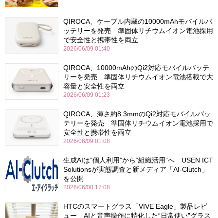
QIROCA、ケーブル内蔵の10000mAhモバイルバ
ッテリーを発売 準固体リチウムイオン電池採用
で安全性と携帯性を両立
2026/06/09 01:40
QIROCA、10000mAhのQi2対応モバイルバッテ
リーを発売 準固体リチウムイオン電池搭載で大
容量と安全性を両立
2026/06/09 01:23
QIROCA、薄さ約8.3mmのQi2対応モバイルバッ
テリーを発売 準固体リチウムイオン電池採用で
安全性と携帯性を両立
2026/06/09 01:08
生成AIは“個人利用”から“組織活用”へ USEN ICT
Solutionsが実態調査と新メディア「AI-Clutch」
を公開
2026/06/08 17:08
HTCのスマートグラス「VIVE Eagle」製品レビ
ュー AIと音声操作に特化した“日常使い”グラス