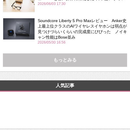
2026/06/03 17:30
Soundcore Liberty 5 Pro Maxレビュー Anker史
上最上位クラスのAIワイヤレスイヤホンは弱点が
見つけづらいくらいの完成度にびびった ノイキ
ャン性能はBose並み
2026/05/30 16:56
もっとみる
人気記事