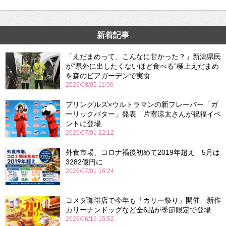
新着記事
「えだまめって、こんなに甘かった？」新潟県民
が“県外に出したくないほど食べる”極上えだまめ
を森のビアガーデンで実食
2026/08/05 11:06
プリングルズ×ウルトラマンの新フレーバー「ガ
ーリックバター」発表 片寄涼太さんが祝福イベ
ントに登場
2026/07/01 22:12
外食市場、コロナ禍後初めて2019年超え 5月は
3282億円に
2026/07/01 16:24
コメダ珈琲店で今年も「カリー祭り」開催 新作
カリーナンドッグなど全6品が季節限定で登場
2026/06/16 15:52