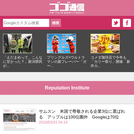
「えだまめって、こんな
プリングルズ×ウルトラ
コメダ珈琲店で今年も
に甘かった？」新潟県民
マンの新フレーバー「ガ
「カリー祭り」開催 新
が...
ー...
作カ...
Reputation Institute
サムスン 米国で尊敬される企業3位に選ばれ
る アップルは100位圏外 Googleは70位
2016/03/31 04:14