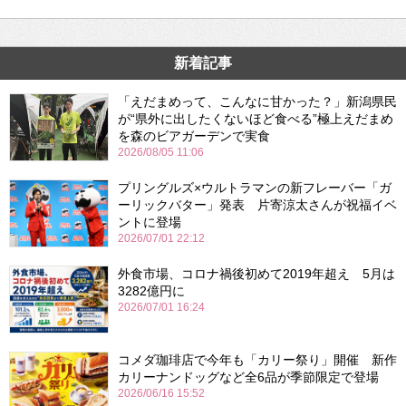
新着記事
「えだまめって、こんなに甘かった？」新潟県民
が“県外に出したくないほど食べる”極上えだまめ
を森のビアガーデンで実食
2026/08/05 11:06
プリングルズ×ウルトラマンの新フレーバー「ガ
ーリックバター」発表 片寄涼太さんが祝福イベ
ントに登場
2026/07/01 22:12
外食市場、コロナ禍後初めて2019年超え 5月は
3282億円に
2026/07/01 16:24
コメダ珈琲店で今年も「カリー祭り」開催 新作
カリーナンドッグなど全6品が季節限定で登場
2026/06/16 15:52