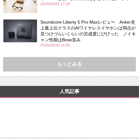
2026/06/03 17:30
Soundcore Liberty 5 Pro Maxレビュー Anker史
上最上位クラスのAIワイヤレスイヤホンは弱点が
見つけづらいくらいの完成度にびびった ノイキ
ャン性能はBose並み
2026/05/30 16:56
もっとみる
人気記事