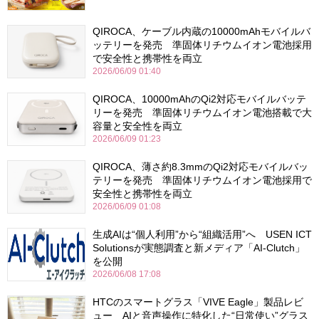
QIROCA、ケーブル内蔵の10000mAhモバイルバ
ッテリーを発売 準固体リチウムイオン電池採用
で安全性と携帯性を両立
2026/06/09 01:40
QIROCA、10000mAhのQi2対応モバイルバッテ
リーを発売 準固体リチウムイオン電池搭載で大
容量と安全性を両立
2026/06/09 01:23
QIROCA、薄さ約8.3mmのQi2対応モバイルバッ
テリーを発売 準固体リチウムイオン電池採用で
安全性と携帯性を両立
2026/06/09 01:08
生成AIは“個人利用”から“組織活用”へ USEN ICT
Solutionsが実態調査と新メディア「AI-Clutch」
を公開
2026/06/08 17:08
HTCのスマートグラス「VIVE Eagle」製品レビ
ュー AIと音声操作に特化した“日常使い”グラス