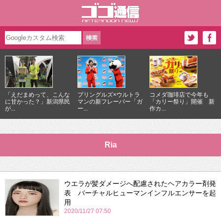
「えだまめって、こんな
プリングルズ×ウルトラ
コメダ珈琲店で今年も
に甘かった？」新潟県民
マンの新フレーバー「ガ
「カリー祭り」開催 新
が...
ー...
作カ...
Ria
ウエラが髪ダメージへ配慮されたヘアカラー剤発
表 バーチャルヒューマンインフルエンサーを起
用
2020/11/27 07:50