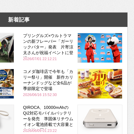
新着記事
プリングルズ×ウルトラマ
ンの新フレーバー「ガーリ
ックバター」発表 片寄涼
太さんが祝福イベントに登
場
2026/07/01 22:12:21
コメダ珈琲店で今年も「カ
リー祭り」開催 新作カリ
ーナンドッグなど全6品が
季節限定で登場
2026/06/16 15:52:30
QIROCA、10000mAhの
Qi2対応モバイルバッテリ
ーを発売 準固体リチウム
イオン電池搭載で大容量と
安全性を両立
2026/06/09 01:23:22