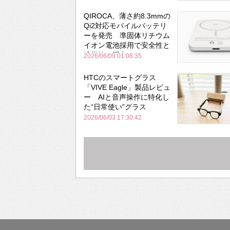
QIROCA、薄さ約8.3mmの
Qi2対応モバイルバッテリ
ーを発売 準固体リチウム
イオン電池採用で安全性と
携帯性を両立
2026/06/09 01:08:35
HTCのスマートグラス
「VIVE Eagle」製品レビュ
ー AIと音声操作に特化し
た“日常使い”グラス
2026/06/03 17:30:42