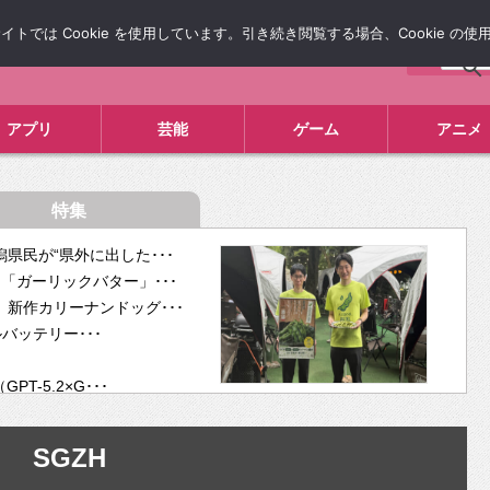
では Cookie を使用しています。引き続き閲覧する場合、Cookie の
について
広告掲載について
お問い合わせ
タレコミ
アプリ
芸能
ゲーム
アニメ
特集
県民が“県外に出した･･･
「ガーリックバター」･･･
新作カリーナンドッグ･･･
ルバッテリー･･･
-5.2×G･･･
tra･･･
供開･･･
SGZH
ム、”自分が今話し･･･