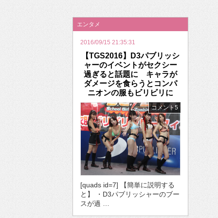
2026年のバレンタインは「自分で作って、想
エンタメ
2016/09/15 21:35:31
【TGS2016】D3パブリッシ
ャーのイベントがセクシー
過ぎると話題に キャラが
ダメージを食らうとコンパ
ニオンの服もビリビリに
コメント5
[quads id=7] 【簡単に説明する
と】 ・D3パブリッシャーのブー
スが過 …