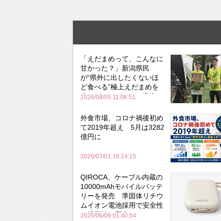
「えだまめって、こんなに
甘かった？」新潟県民
が“県外に出したくないほ
ど食べる”極上えだまめを
森のビアガーデンで実食
2026/08/05 11:06:51
外食市場、コロナ禍後初め
て2019年超え 5月は3282
億円に
2026/07/01 16:24:15
QIROCA、ケーブル内蔵の
10000mAhモバイルバッテ
リーを発売 準固体リチウ
ムイオン電池採用で安全性
と携帯性を両立
2026/06/09 01:40:54