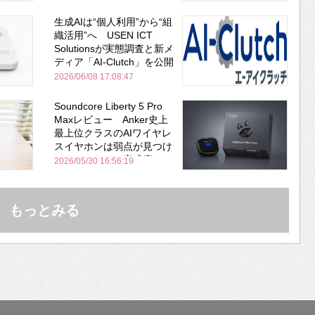
生成AIは“個人利用”から“組
織活用”へ USEN ICT
Solutionsが実態調査と新メ
ディア「AI-Clutch」を公開
2026/06/08 17:08:47
Soundcore Liberty 5 Pro
Maxレビュー Anker史上
最上位クラスのAIワイヤレ
スイヤホンは弱点が見つけ
づらいくらいの完成度にび
2026/05/30 16:56:19
びった ノイキャン性能は
Bose並み
もっとみる