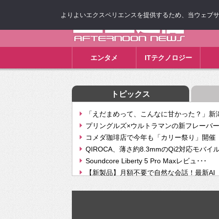
よりよいエクスペリエンスを提供するため、当ウェブサイト
ゴゴ通信
エンタメ
ITテクノロジー
トピックス
「えだまめって、こんなに甘かった？」新潟
プリングルズ×ウルトラマンの新フレーバー
コメダ珈琲店で今年も「カリー祭り」開催 
QIROCA、薄さ約8.3mmのQi2対応モバイ
Soundcore Liberty 5 Pro Maxレビュ･･･
【新製品】月額不要で自然な会話！最新AI（GPT
【次世代の没入感と生産性】VITURE Luma Ul
Geminiが音楽生成「Create music」機能提
挫折率8割の壁をAIで突破。ジャストシステ