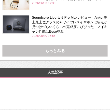
2026/06/03 17:30
Soundcore Liberty 5 Pro Maxレビュー Anker史
上最上位クラスのAIワイヤレスイヤホンは弱点が
見つけづらいくらいの完成度にびびった ノイキ
ャン性能はBose並み
2026/05/30 16:56
もっとみる
人気記事