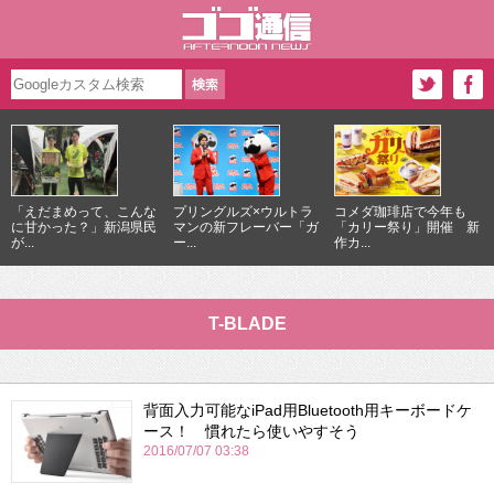
「えだまめって、こんな
プリングルズ×ウルトラ
コメダ珈琲店で今年も
に甘かった？」新潟県民
マンの新フレーバー「ガ
「カリー祭り」開催 新
が...
ー...
作カ...
T-BLADE
背面入力可能なiPad用Bluetooth用キーボードケ
ース！ 慣れたら使いやすそう
2016/07/07 03:38