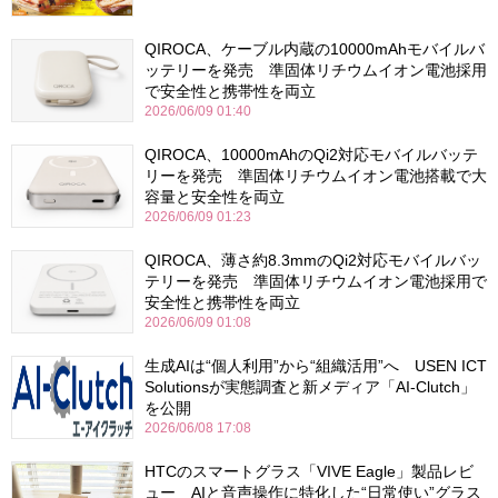
QIROCA、ケーブル内蔵の10000mAhモバイルバ
ッテリーを発売 準固体リチウムイオン電池採用
で安全性と携帯性を両立
2026/06/09 01:40
QIROCA、10000mAhのQi2対応モバイルバッテ
リーを発売 準固体リチウムイオン電池搭載で大
容量と安全性を両立
2026/06/09 01:23
QIROCA、薄さ約8.3mmのQi2対応モバイルバッ
テリーを発売 準固体リチウムイオン電池採用で
安全性と携帯性を両立
2026/06/09 01:08
生成AIは“個人利用”から“組織活用”へ USEN ICT
Solutionsが実態調査と新メディア「AI-Clutch」
を公開
2026/06/08 17:08
HTCのスマートグラス「VIVE Eagle」製品レビ
ュー AIと音声操作に特化した“日常使い”グラス