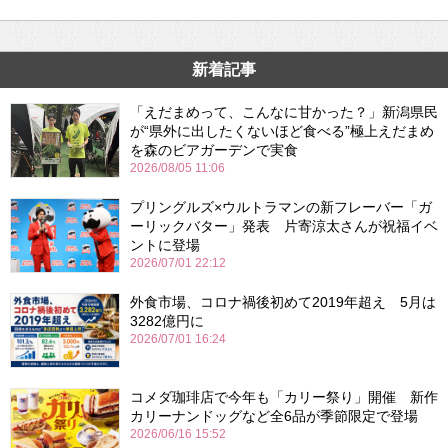
新着記事
「えだまめって、こんなに甘かった？」新潟県民
が“県外に出したくないほど食べる”極上えだまめ
を森のビアガーデンで実食
2026/08/05 11:06
プリングルズ×ウルトラマンの新フレーバー「ガ
ーリックバター」発表 片寄涼太さんが祝福イベ
ントに登場
2026/07/01 22:12
外食市場、コロナ禍後初めて2019年超え 5月は
3282億円に
2026/07/01 16:24
コメダ珈琲店で今年も「カリー祭り」開催 新作
カリーナンドッグなど全6品が季節限定で登場
2026/06/16 15:52