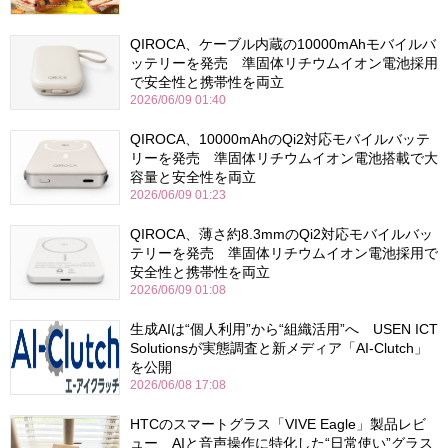
QIROCA、ケーブル内蔵の10000mAhモバイルバ
ッテリーを発売 準固体リチウムイオン電池採用
で安全性と携帯性を両立
2026/06/09 01:40
QIROCA、10000mAhのQi2対応モバイルバッテ
リーを発売 準固体リチウムイオン電池搭載で大
容量と安全性を両立
2026/06/09 01:23
QIROCA、薄さ約8.3mmのQi2対応モバイルバッ
テリーを発売 準固体リチウムイオン電池採用で
安全性と携帯性を両立
2026/06/09 01:08
生成AIは“個人利用”から“組織活用”へ USEN ICT
Solutionsが実態調査と新メディア「AI-Clutch」
を公開
2026/06/08 17:08
HTCのスマートグラス「VIVE Eagle」製品レビ
ュー AIと音声操作に特化した“日常使い”グラス