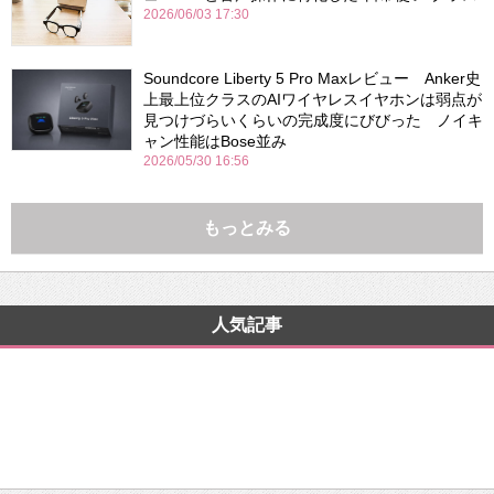
2026/06/03 17:30
Soundcore Liberty 5 Pro Maxレビュー Anker史
上最上位クラスのAIワイヤレスイヤホンは弱点が
見つけづらいくらいの完成度にびびった ノイキ
ャン性能はBose並み
2026/05/30 16:56
もっとみる
人気記事