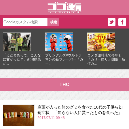
「えだまめって、こんな
プリングルズ×ウルトラ
コメダ珈琲店で今年も
に甘かった？」新潟県民
マンの新フレーバー「ガ
「カリー祭り」開催 新
が...
ー...
作カ...
THC
麻薬が入った熊のグミを食べた10代の子供ら幻
覚症状 「知らない人に貰ったものを食べた」
2017/07/11 09:48