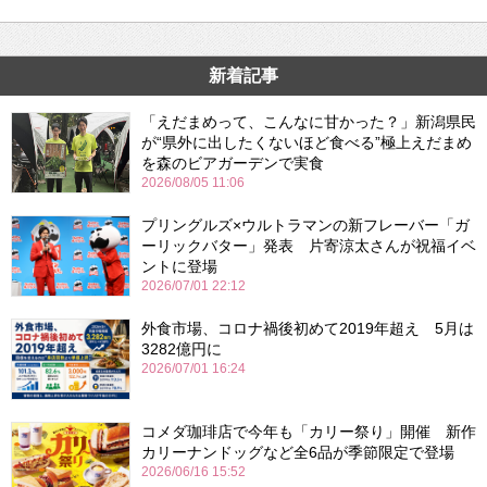
新着記事
「えだまめって、こんなに甘かった？」新潟県民
が“県外に出したくないほど食べる”極上えだまめ
を森のビアガーデンで実食
2026/08/05 11:06
プリングルズ×ウルトラマンの新フレーバー「ガ
ーリックバター」発表 片寄涼太さんが祝福イベ
ントに登場
2026/07/01 22:12
外食市場、コロナ禍後初めて2019年超え 5月は
3282億円に
2026/07/01 16:24
コメダ珈琲店で今年も「カリー祭り」開催 新作
カリーナンドッグなど全6品が季節限定で登場
2026/06/16 15:52