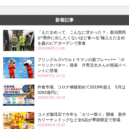
新着記事
「えだまめって、こんなに甘かった？」新潟県民
が“県外に出したくないほど食べる”極上えだまめ
を森のビアガーデンで実食
2026/08/05 11:06
プリングルズ×ウルトラマンの新フレーバー「ガ
ーリックバター」発表 片寄涼太さんが祝福イベ
ントに登場
2026/07/01 22:12
外食市場、コロナ禍後初めて2019年超え 5月は
3282億円に
2026/07/01 16:24
コメダ珈琲店で今年も「カリー祭り」開催 新作
カリーナンドッグなど全6品が季節限定で登場
2026/06/16 15:52