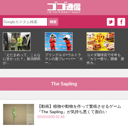
「えだまめって、こんな
プリングルズ×ウルトラ
コメダ珈琲店で今年も
に甘かった？」新潟県民
マンの新フレーバー「ガ
「カリー祭り」開催 新
が...
ー...
作カ...
The Sapling
【動画】植物や動物を作って繁殖させるゲーム
『The Sapling』が気持ち悪くて面白い
2020/10/30 02:49