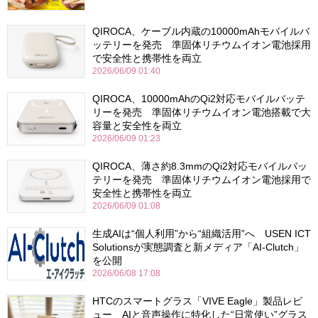
QIROCA、ケーブル内蔵の10000mAhモバイルバ
ッテリーを発売 準固体リチウムイオン電池採用
で安全性と携帯性を両立
2026/06/09 01:40
QIROCA、10000mAhのQi2対応モバイルバッテ
リーを発売 準固体リチウムイオン電池搭載で大
容量と安全性を両立
2026/06/09 01:23
QIROCA、薄さ約8.3mmのQi2対応モバイルバッ
テリーを発売 準固体リチウムイオン電池採用で
安全性と携帯性を両立
2026/06/09 01:08
生成AIは“個人利用”から“組織活用”へ USEN ICT
Solutionsが実態調査と新メディア「AI-Clutch」
を公開
2026/06/08 17:08
HTCのスマートグラス「VIVE Eagle」製品レビ
ュー AIと音声操作に特化した“日常使い”グラス