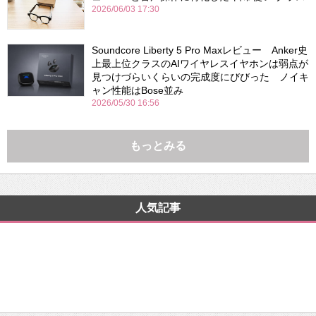
2026/06/03 17:30
Soundcore Liberty 5 Pro Maxレビュー Anker史
上最上位クラスのAIワイヤレスイヤホンは弱点が
見つけづらいくらいの完成度にびびった ノイキ
ャン性能はBose並み
2026/05/30 16:56
もっとみる
人気記事