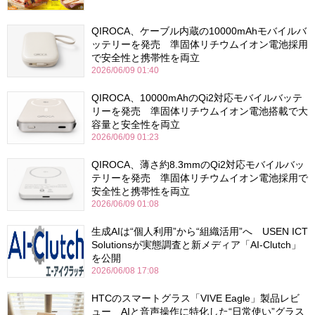
QIROCA、ケーブル内蔵の10000mAhモバイルバ
ッテリーを発売 準固体リチウムイオン電池採用
で安全性と携帯性を両立
2026/06/09 01:40
QIROCA、10000mAhのQi2対応モバイルバッテ
リーを発売 準固体リチウムイオン電池搭載で大
容量と安全性を両立
2026/06/09 01:23
QIROCA、薄さ約8.3mmのQi2対応モバイルバッ
テリーを発売 準固体リチウムイオン電池採用で
安全性と携帯性を両立
2026/06/09 01:08
生成AIは“個人利用”から“組織活用”へ USEN ICT
Solutionsが実態調査と新メディア「AI-Clutch」
を公開
2026/06/08 17:08
HTCのスマートグラス「VIVE Eagle」製品レビ
ュー AIと音声操作に特化した“日常使い”グラス