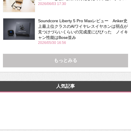
2026/06/03 17:30
Soundcore Liberty 5 Pro Maxレビュー Anker史
上最上位クラスのAIワイヤレスイヤホンは弱点が
見つけづらいくらいの完成度にびびった ノイキ
ャン性能はBose並み
2026/05/30 16:56
もっとみる
人気記事