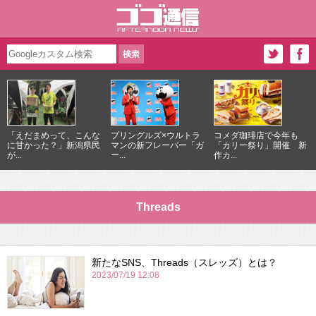
「えだまめって、こんな
プリングルズ×ウルトラ
コメダ珈琲店で今年も
に甘かった？」新潟県民
マンの新フレーバー「ガ
「カリー祭り」開催 新
が...
ー...
作カ...
Threads
新たなSNS、Threads（スレッズ）とは？
2023/07/19 12:08