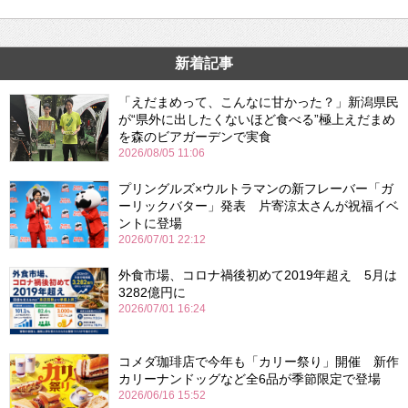
新着記事
「えだまめって、こんなに甘かった？」新潟県民
が“県外に出したくないほど食べる”極上えだまめ
を森のビアガーデンで実食
2026/08/05 11:06
プリングルズ×ウルトラマンの新フレーバー「ガ
ーリックバター」発表 片寄涼太さんが祝福イベ
ントに登場
2026/07/01 22:12
外食市場、コロナ禍後初めて2019年超え 5月は
3282億円に
2026/07/01 16:24
コメダ珈琲店で今年も「カリー祭り」開催 新作
カリーナンドッグなど全6品が季節限定で登場
2026/06/16 15:52