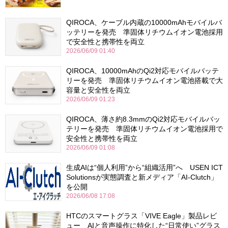
QIROCA、ケーブル内蔵の10000mAhモバイルバ
ッテリーを発売 準固体リチウムイオン電池採用
で安全性と携帯性を両立
2026/06/09 01:40
QIROCA、10000mAhのQi2対応モバイルバッテ
リーを発売 準固体リチウムイオン電池搭載で大
容量と安全性を両立
2026/06/09 01:23
QIROCA、薄さ約8.3mmのQi2対応モバイルバッ
テリーを発売 準固体リチウムイオン電池採用で
安全性と携帯性を両立
2026/06/09 01:08
生成AIは“個人利用”から“組織活用”へ USEN ICT
Solutionsが実態調査と新メディア「AI-Clutch」
を公開
2026/06/08 17:08
HTCのスマートグラス「VIVE Eagle」製品レビ
ュー AIと音声操作に特化した“日常使い”グラス