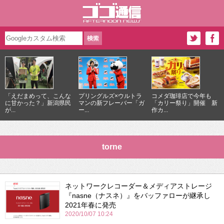
「えだまめって、こんな
プリングルズ×ウルトラ
コメダ珈琲店で今年も
に甘かった？」新潟県民
マンの新フレーバー「ガ
「カリー祭り」開催 新
が...
ー...
作カ...
torne
ネットワークレコーダー＆メディアストレージ
『nasne（ナスネ）』をバッファローが継承し
2021年春に発売
2020/10/07 10:24