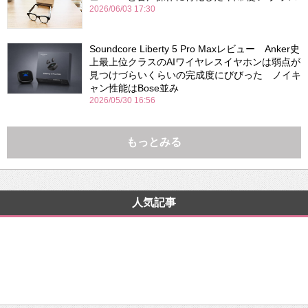
2026/06/03 17:30
Soundcore Liberty 5 Pro Maxレビュー Anker史
上最上位クラスのAIワイヤレスイヤホンは弱点が
見つけづらいくらいの完成度にびびった ノイキ
ャン性能はBose並み
2026/05/30 16:56
もっとみる
人気記事