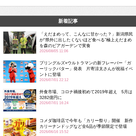
新着記事
「えだまめって、こんなに甘かった？」新潟県民
が“県外に出したくないほど食べる”極上えだまめ
を森のビアガーデンで実食
2026/08/05 11:06
プリングルズ×ウルトラマンの新フレーバー「ガ
ーリックバター」発表 片寄涼太さんが祝福イベ
ントに登場
2026/07/01 22:12
外食市場、コロナ禍後初めて2019年超え 5月は
3282億円に
2026/07/01 16:24
コメダ珈琲店で今年も「カリー祭り」開催 新作
カリーナンドッグなど全6品が季節限定で登場
2026/06/16 15:52