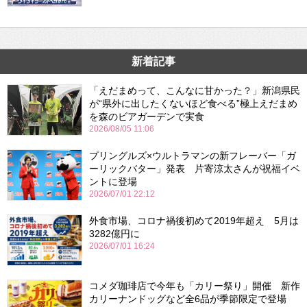
新着記事
「えだまめって、こんなに甘かった？」新潟県民
が“県外に出したくないほど食べる”極上えだまめ
を森のビアガーデンで実食
2026/08/05 11:06
プリングルズ×ウルトラマンの新フレーバー「ガ
ーリックバター」発表 片寄涼太さんが祝福イベ
ントに登場
2026/07/01 22:12
外食市場、コロナ禍後初めて2019年超え 5月は
3282億円に
2026/07/01 16:24
コメダ珈琲店で今年も「カリー祭り」開催 新作
カリーナンドッグなど全6品が季節限定で登場