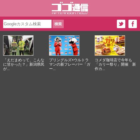
「えだまめって、こんな
プリングルズ×ウルトラ
コメダ珈琲店で今年も
に甘かった？」新潟県民
マンの新フレーバー「ガ
「カリー祭り」開催 新
が...
ー...
作カ...