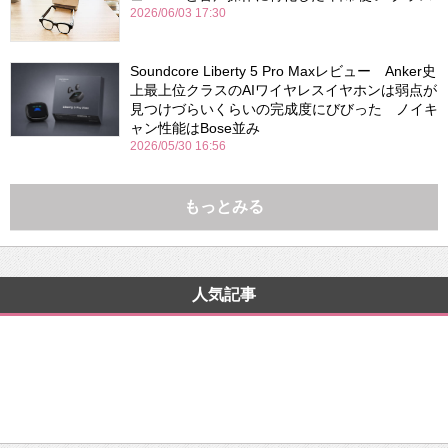
2026/06/03 17:30
Soundcore Liberty 5 Pro Maxレビュー Anker史
上最上位クラスのAIワイヤレスイヤホンは弱点が
見つけづらいくらいの完成度にびびった ノイキ
ャン性能はBose並み
2026/05/30 16:56
もっとみる
人気記事