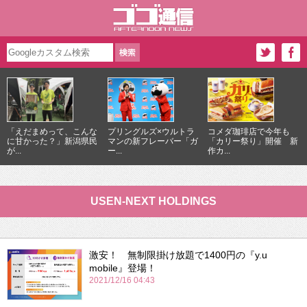
「えだまめって、こんな
プリングルズ×ウルトラ
コメダ珈琲店で今年も
に甘かった？」新潟県民
マンの新フレーバー「ガ
「カリー祭り」開催 新
が...
ー...
作カ...
USEN-NEXT HOLDINGS
激安！ 無制限掛け放題で1400円の『y.u
mobile』登場！
2021/12/16 04:43