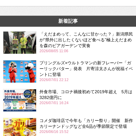
新着記事
「えだまめって、こんなに甘かった？」新潟県民
が“県外に出したくないほど食べる”極上えだまめ
を森のビアガーデンで実食
2026/08/05 11:06
プリングルズ×ウルトラマンの新フレーバー「ガ
ーリックバター」発表 片寄涼太さんが祝福イベ
ントに登場
2026/07/01 22:12
外食市場、コロナ禍後初めて2019年超え 5月は
3282億円に
2026/07/01 16:24
コメダ珈琲店で今年も「カリー祭り」開催 新作
カリーナンドッグなど全6品が季節限定で登場
2026/06/16 15:52