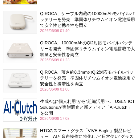
QIROCA、ケーブル内蔵の10000mAhモバイルバ
ッテリーを発売 準固体リチウムイオン電池採用
で安全性と携帯性を両立
2026/06/09 01:40
QIROCA、10000mAhのQi2対応モバイルバッテ
リーを発売 準固体リチウムイオン電池搭載で大
容量と安全性を両立
2026/06/09 01:23
QIROCA、薄さ約8.3mmのQi2対応モバイルバッ
テリーを発売 準固体リチウムイオン電池採用で
安全性と携帯性を両立
2026/06/09 01:08
生成AIは“個人利用”から“組織活用”へ USEN ICT
Solutionsが実態調査と新メディア「AI-Clutch」
を公開
2026/06/08 17:08
HTCのスマートグラス「VIVE Eagle」製品レビ
ュー AIと音声操作に特化した“日常使い”グラス