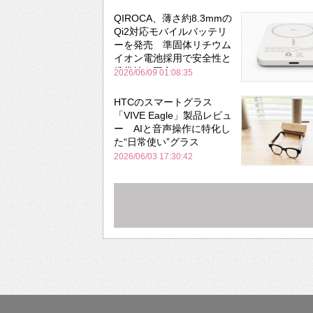
QIROCA、薄さ約8.3mmの
Qi2対応モバイルバッテリ
ーを発売 準固体リチウム
イオン電池採用で安全性と
携帯性を両立
2026/06/09 01:08:35
HTCのスマートグラス
「VIVE Eagle」製品レビュ
ー AIと音声操作に特化し
た“日常使い”グラス
2026/06/03 17:30:42