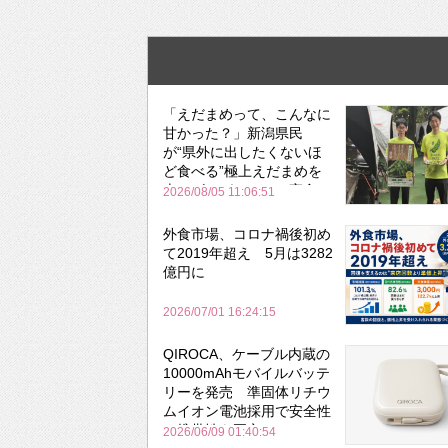
「えだまめって、こんなに
甘かった？」新潟県民
が“県外に出したくないほ
ど食べる”極上えだまめを
森のビアガーデンで実食
2026/08/05 11:06:51
外食市場、コロナ禍後初め
て2019年超え 5月は3282
億円に
2026/07/01 16:24:15
QIROCA、ケーブル内蔵の
10000mAhモバイルバッテ
リーを発売 準固体リチウ
ムイオン電池採用で安全性
と携帯性を両立
2026/06/09 01:40:54