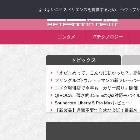
よりよいエクスペリエンスを提供するため、当ウェブサイト
ゴゴ通信
エンタメ
ITテクノロジー
トピックス
「えだまめって、こんなに甘かった？」新潟
プリングルズ×ウルトラマンの新フレーバー
コメダ珈琲店で今年も「カリー祭り」開催 
QIROCA、薄さ約8.3mmのQi2対応モバイ
Soundcore Liberty 5 Pro Maxレビュ･･･
【新製品】月額不要で自然な会話！最新AI（GPT
【次世代の没入感と生産性】VITURE Luma Ul
Geminiが音楽生成「Create music」機能提
挫折率8割の壁をAIで突破。ジャストシステ