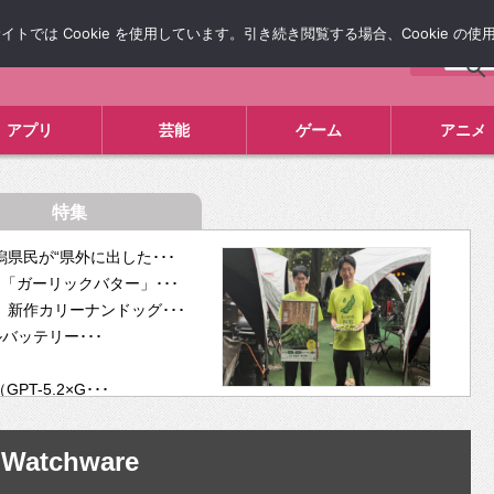
では Cookie を使用しています。引き続き閲覧する場合、Cookie の
について
広告掲載について
お問い合わせ
タレコミ
アプリ
芸能
ゲーム
アニメ
特集
県民が“県外に出した･･･
「ガーリックバター」･･･
新作カリーナンドッグ･･･
ルバッテリー･･･
-5.2×G･･･
tra･･･
供開･･･
Watchware
ム、”自分が今話し･･･