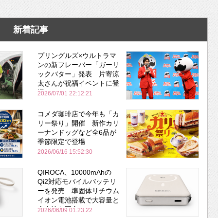
新着記事
プリングルズ×ウルトラマ
ンの新フレーバー「ガーリ
ックバター」発表 片寄涼
太さんが祝福イベントに登
場
2026/07/01 22:12:21
コメダ珈琲店で今年も「カ
リー祭り」開催 新作カリ
ーナンドッグなど全6品が
季節限定で登場
2026/06/16 15:52:30
QIROCA、10000mAhの
Qi2対応モバイルバッテリ
ーを発売 準固体リチウム
イオン電池搭載で大容量と
安全性を両立
2026/06/09 01:23:22