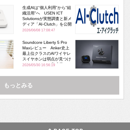
生成AIは“個人利用”から“組
織活用”へ USEN ICT
Solutionsが実態調査と新メ
ディア「AI-Clutch」を公開
2026/06/08 17:08:47
Soundcore Liberty 5 Pro
Maxレビュー Anker史上
最上位クラスのAIワイヤレ
スイヤホンは弱点が見つけ
づらいくらいの完成度にび
2026/05/30 16:56:19
びった ノイキャン性能は
Bose並み
もっとみる