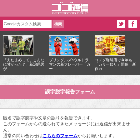
「えだまめって、こんな
プリングルズ×ウルトラ
コメダ珈琲店で今年も
に甘かった？」新潟県民
マンの新フレーバー「ガ
「カリー祭り」開催 新
が...
ー...
作カ...
誤字脱字報告フォーム
匿名で誤字脱字や文章の誤りを報告できます。
このフォームからの送られてきたメッセージには返信が出来ませ
ん。
通常の問い合わせは
こちらのフォーム
からお願いします。