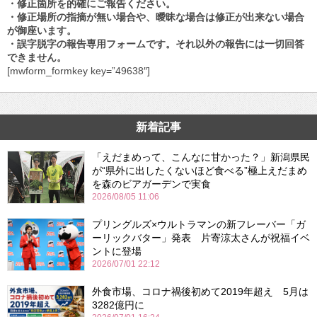
・修正箇所を的確にご報告ください。
・修正場所の指摘が無い場合や、曖昧な場合は修正が出来ない場合
が御座います。
・誤字脱字の報告専用フォームです。それ以外の報告には一切回答
できません。
[mwform_formkey key=”49638″]
新着記事
「えだまめって、こんなに甘かった？」新潟県民
が“県外に出したくないほど食べる”極上えだまめ
を森のビアガーデンで実食
2026/08/05 11:06
プリングルズ×ウルトラマンの新フレーバー「ガ
ーリックバター」発表 片寄涼太さんが祝福イベ
ントに登場
2026/07/01 22:12
外食市場、コロナ禍後初めて2019年超え 5月は
3282億円に