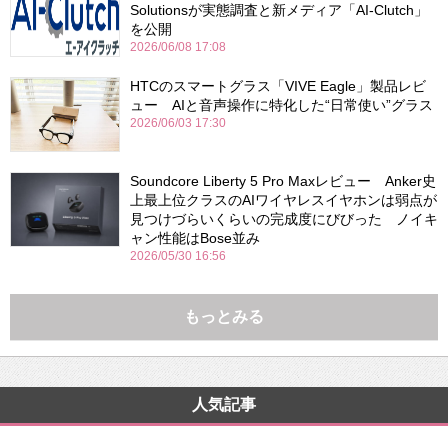
Solutionsが実態調査と新メディア「AI-Clutch」
を公開
2026/06/08 17:08
HTCのスマートグラス「VIVE Eagle」製品レビ
ュー AIと音声操作に特化した“日常使い”グラス
2026/06/03 17:30
Soundcore Liberty 5 Pro Maxレビュー Anker史
上最上位クラスのAIワイヤレスイヤホンは弱点が
見つけづらいくらいの完成度にびびった ノイキ
ャン性能はBose並み
2026/05/30 16:56
もっとみる
人気記事