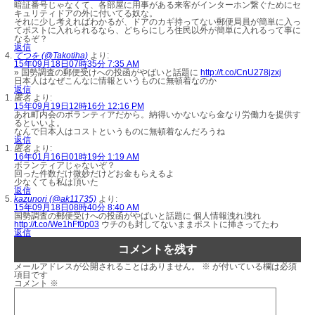
暗証番号じゃなくて、各部屋に用事がある来客がインターホン繋ぐためにセ
キュリティドアの外に付いてる奴な。
それに少し考えればわかるが、ドアのカギ持ってない郵便局員が簡単に入っ
てポストに入れられるなら、どちらにしろ住民以外が簡単に入れるって事に
なるぞ？
返信
てつを (@Takotiha)
より:
15年09月18日07時35分 7:35 AM
» 国勢調査の郵便受けへの投函がやばいと話題に
http://t.co/CnU278jzxj
日本人はなぜこんなに情報というものに無頓着なのか
返信
匿名
より:
15年09月19日12時16分 12:16 PM
あれ町内会のボランティアだから。納得いかないなら金なり労働力を提供す
るといいよ。
なんで日本人はコストというものに無頓着なんだろうね
返信
匿名
より:
16年01月16日01時19分 1:19 AM
ボランティアじゃないぞ？
回った件数だけ微妙だけどお金もらえるよ
少なくても私は頂いた
返信
kazunori (@ak11735)
より:
15年09月18日08時40分 8:40 AM
国勢調査の郵便受けへの投函がやばいと話題に 個人情報洩れ洩れ
http://t.co/We1hFf0p03
ウチのも封してないままポストに挿さってたわ
返信
コメントを残す
メールアドレスが公開されることはありません。
※
が付いている欄は必須
項目です
コメント
※