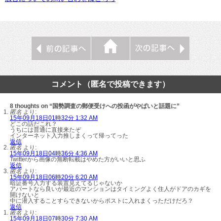
コメント（匿名で投稿できます）
8 thoughts on “国勢調査の郵便受けへの投函がやばいと話題に”
匿名
より:
15年09月18日01時32分 1:32 AM
どこの話だこれ？
うちには普通に直接来たぞ
インターネット入力推しまくって帰ってった
返信
匿名
より:
15年09月18日04時36分 4:36 AM
Twitterから画像の無断転載はやめた方がいいと思ふ
返信
匿名
より:
15年09月18日06時20分 6:20 AM
暗証番号入力する装置見えてるじゃないか
アパートなら良いが最近のマンションはタイミングよく住人がドアのカギを
開けないと
中に潜入することすらできないからポストに入れまくっただけだろ？
返信
匿名
より:
15年09月18日07時30分 7:30 AM