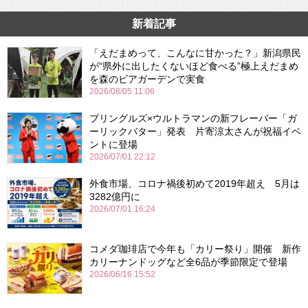
新着記事
「えだまめって、こんなに甘かった？」新潟県民
が“県外に出したくないほど食べる”極上えだまめ
を森のビアガーデンで実食
2026/08/05 11:06
プリングルズ×ウルトラマンの新フレーバー「ガ
ーリックバター」発表 片寄涼太さんが祝福イベ
ントに登場
2026/07/01 22:12
外食市場、コロナ禍後初めて2019年超え 5月は
3282億円に
2026/07/01 16:24
コメダ珈琲店で今年も「カリー祭り」開催 新作
カリーナンドッグなど全6品が季節限定で登場
2026/06/16 15:52