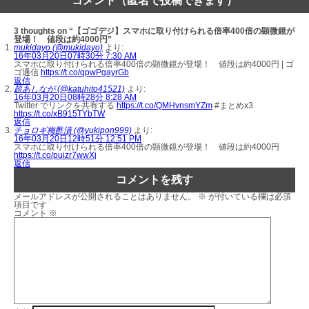
コメント（匿名で投稿できます）
3 thoughts on “【ゴゴデジ】スマホに取り付けられる倍率400倍の顕微鏡が
登場！ 値段は約4000円”
mukidayo (@mukidayo)
より:
16年03月20日07時30分 7:30 AM
スマホに取り付けられる倍率400倍の顕微鏡が登場！ 値段は約4000円 | ゴ
ゴ通信
https://t.co/qpwPgayrGb
返信
超あしなが (@katuhito41521)
より:
16年03月20日08時28分 8:28 AM
Twitter でリンクを共有する
https://t.co/QMHvnsmYZm
#まとめx3
https://t.co/xB915TYbTW
返信
チョロギ梅酢漬 (@yukipon999)
より:
16年03月20日12時51分 12:51 PM
スマホに取り付けられる倍率400倍の顕微鏡が登場！ 値段は約4000円
https://t.co/puizr7wwXj
返信
コメントを残す
メールアドレスが公開されることはありません。
※
が付いている欄は必須
項目です
コメント
※