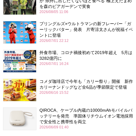
が“県外に出したくないほど食べる”極上えだまめ
を森のビアガーデンで実食
2026/08/05 11:06
プリングルズ×ウルトラマンの新フレーバー「ガ
ーリックバター」発表 片寄涼太さんが祝福イベ
ントに登場
2026/07/01 22:12
外食市場、コロナ禍後初めて2019年超え 5月は
3282億円に
2026/07/01 16:24
コメダ珈琲店で今年も「カリー祭り」開催 新作
カリーナンドッグなど全6品が季節限定で登場
2026/06/16 15:52
QIROCA、ケーブル内蔵の10000mAhモバイルバ
ッテリーを発売 準固体リチウムイオン電池採用
で安全性と携帯性を両立
2026/06/09 01:40