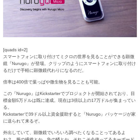
[quads id=2]
スマートフォンに取り付けてミクロの世界を見ることができる顕微
鏡『Nurugo』が登場。クリップのようにスマートフォンに取り付け
るだけで手軽に顕微鏡代わりになるのだ。
倍率は400倍で葉っぱや微生物を見ることも可能。
この『Nurugo』はKickstarterでプロジェクトが開始されており、目
標金額5万ドルは既に達成。現在は3倍以上の17万ドルが集まってい
る。
Kickstarterで39ドル以上資金援助すると『Nurugo』パッケージが家
に送られて来るぞ。
外出していて、顕微鏡でいろいろ調べたくなることってあるよ
ね？ 服の繊維とか、魚の鱗とか、それこそ今使ってるキーボード