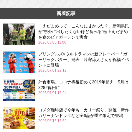
新着記事
「えだまめって、こんなに甘かった？」新潟県民
が“県外に出したくないほど食べる”極上えだまめ
を森のビアガーデンで実食
2026/08/05 11:06
プリングルズ×ウルトラマンの新フレーバー「ガ
ーリックバター」発表 片寄涼太さんが祝福イベ
ントに登場
2026/07/01 22:12
外食市場、コロナ禍後初めて2019年超え 5月は
3282億円に
2026/07/01 16:24
コメダ珈琲店で今年も「カリー祭り」開催 新作
カリーナンドッグなど全6品が季節限定で登場
2026/06/16 15:52