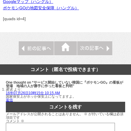
Googleマップ（ハングル）
ポケモンGOの地図安全保障（ハングル）
[quads id=4]
コメント（匿名で投稿できます）
One thought on “サービス開始していない韓国に『ポケモンGO』の看板が
登場 地域の人が勝手に作った看板と判明”
匿名
より:
16年07月26日10時15分 10:15 AM
国家保安上がホッか保安上になってますよ。
返信
コメントを残す
メールアドレスが公開されることはありません。
※
が付いている欄は必須
項目です
コメント
※