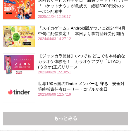
送料もサービス料もゼロ 新興フードデリバリー
「ロケットナウ」が急成長 総額5000円分のク
ーポン配布中
2025/11/04 12:58:17
「スイカゲーム」Android版がついに2024年4月
中旬に配信決定！ 本日より事前登録受付開始！
2024/04/03 14:27:12
【ジャンカラ監修】いつでも どこでも本格的な
カラオケ体験を！ カラオケアプリ「UTAO」
(ウタオ)正式リリース
2023/08/29 15:10:51
世界190ヵ国のTinder メンバーを 守る 安全対
策統括責任者ローリー・コゾルが来日
2023/08/09 12:57:19
もっとみる