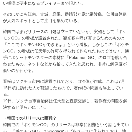
い捕獲に夢中になるプレイヤーまで現れた。
そのほかにも江南、古城、襄陽、麟蹄郡と慶北鬱陵島、仁川白翎島
が人気スポットとして注目を集めている。
韓国ではまだリリースの目処は立っていないが、突如として『ポケ
モンGO』の看板が設置された。観光客を呼び寄せるためのものと
「ここでポケモンGOができるよ」という看板。しかしこの『ポケモ
ンGO』の看板は任天堂の許可を得られて作られたものではなく、勝
手にポケットモンスターの素材に「Pokemon GO」のロゴを貼り合
わせたもの。ネットなどから拾ってきたと思われ、非常に解像度が
低いのがわかる。
看板はソクチョ市内に設置されており、自治体が作成。これは7月
15日頃に訪れた人が確認したもので、著作権の問題も浮上してい
る。
19日、ソクチョ市自治体は任天堂と直接交渉し、著作権の問題を解
決すると明らかにした。
・韓国でのリリースは困難？
韓国での『ポケモンGO』のリリースは非常に困難という話も出てい
る。『ポケモンGO』はGoogleマップをベースに作られており、地