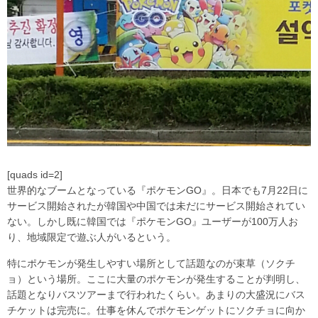
[quads id=2]
世界的なブームとなっている『ポケモンGO』。日本でも7月22日に
サービス開始されたが韓国や中国では未だにサービス開始されてい
ない。しかし既に韓国では『ポケモンGO』ユーザーが100万人お
り、地域限定で遊ぶ人がいるという。
特にポケモンが発生しやすい場所として話題なのが束草（ソクチ
ョ）という場所。ここに大量のポケモンが発生することが判明し、
話題となりバスツアーまで行われたくらい。あまりの大盛況にバス
チケットは完売に。仕事を休んでポケモンゲットにソクチョに向か