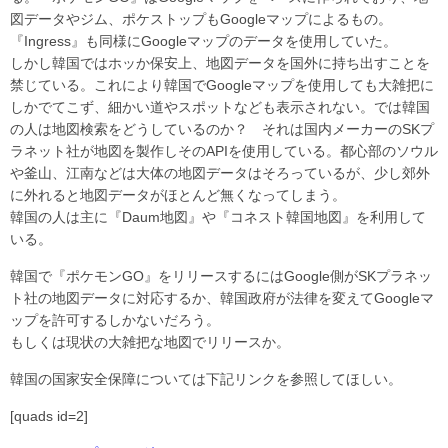
図データやジム、ポケストップもGoogleマップによるもの。
『Ingress』も同様にGoogleマップのデータを使用していた。
しかし韓国ではホッか保安上、地図データを国外に持ち出すことを
禁じている。これにより韓国でGoogleマップを使用しても大雑把に
しかでてこず、細かい道やスポットなども表示されない。では韓国
の人は地図検索をどうしているのか？ それは国内メーカーのSKプ
ラネット社が地図を製作しそのAPIを使用している。都心部のソウル
や釜山、江南などは大体の地図データはそろっているが、少し郊外
に外れると地図データがほとんど無くなってしまう。
韓国の人は主に『Daum地図』や『コネスト韓国地図』を利用して
いる。
韓国で『ポケモンGO』をリリースするにはGoogle側がSKプラネッ
ト社の地図データに対応するか、韓国政府が法律を変えてGoogleマ
ップを許可するしかないだろう。
もしくは現状の大雑把な地図でリリースか。
韓国の国家安全保障については下記リンクを参照してほしい。
[quads id=2]