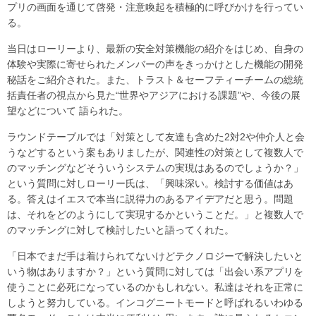
プリの画面を通じて啓発・注意喚起を積極的に呼びかけを行ってい
る。
当日はローリーより、最新の安全対策機能の紹介をはじめ、自身の
体験や実際に寄せられたメンバーの声をきっかけとした機能の開発
秘話をご紹介された。また、トラスト＆セーフティーチームの総統
括責任者の視点から見た“世界やアジアにおける課題”や、今後の展
望などについて 語られた。
ラウンドテーブルでは「対策として友達も含めた2対2や仲介人と会
うなどするという案もありましたが、関連性の対策として複数人で
のマッチングなどそういうシステムの実現はあるのでしょうか？」
という質問に対しローリー氏は、「興味深い。検討する価値はあ
る。答えはイエスで本当に説得力のあるアイデアだと思う。問題
は、それをどのようにして実現するかということだ。」と複数人で
のマッチングに対して検討したいと語ってくれた。
「日本でまだ手は着けられてないけどテクノロジーで解決したいと
いう物はありますか？」という質問に対しては「出会い系アプリを
使うことに必死になっているのかもしれない。私達はそれを正常に
しようと努力している。インコグニートモードと呼ばれるいわゆる