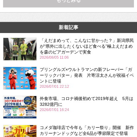
もっとみる
新着記事
「えだまめって、こんなに甘かった？」新潟県民
が“県外に出したくないほど食べる”極上えだまめ
を森のビアガーデンで実食
2026/08/05 11:06
プリングルズ×ウルトラマンの新フレーバー「ガ
ーリックバター」発表 片寄涼太さんが祝福イベ
ントに登場
2026/07/01 22:12
外食市場、コロナ禍後初めて2019年超え 5月は
3282億円に
2026/07/01 16:24
コメダ珈琲店で今年も「カリー祭り」開催 新作
カリーナンドッグなど全6品が季節限定で登場