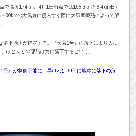
高度174km、4月1日時点では165.6kmと8.4km低く
m～80kmの大気圏に侵入する際に大気摩擦熱によって解
る。
な落下場所が確定する。『天宮1号』の落下により人に
り、ほとんどの部品は海に落下するという。
1号』が制御不能に 早ければ30日に地球に落下の危