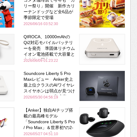
リー祭り」開催 新作カリ
ーナンドッグなど全6品が
季節限定で登場
2026/06/16 03:52:30
QIROCA、10000mAhの
Qi2対応モバイルバッテリ
ーを発売 準固体リチウム
イオン電池搭載で大容量と
安全性を両立
2026/06/09 01:23:22
Soundcore Liberty 5 Pro
Maxレビュー Anker史上
最上位クラスのAIワイヤレ
スイヤホンは弱点が見つけ
づらいくらいの完成度にび
2026/05/30 04:56:19
びった ノイキャン性能は
Bose並み
【Anker】独自AIチップ搭
載の最高峰モデル
「Soundcore Liberty 5 Pro
/ Pro Max」＆世界初*の2-
in-1イヤホン「AeroFit 2
2026/05/27 04:51:10