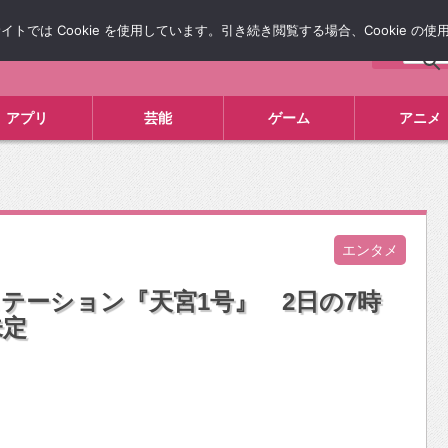
では Cookie を使用しています。引き続き閲覧する場合、Cookie の
について
広告掲載について
お問い合わせ
タレコミ
アプリ
芸能
ゲーム
アニメ
エンタメ
テーション『天宮1号』 2日の7時
未定