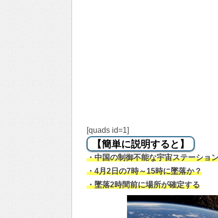
[quads id=1]
【簡単に説明すると】
・中国の制御不能な宇宙ステーショ
・4月2日の7時～15時に墜落か？
・墜落2時間前に場所が確定する