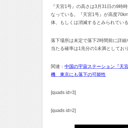
『天宮1号』の高さは3月31日の9時時点で
なっている。『天宮1号』が高度70k
体、もしくは消滅するとみられてい
落下場所は未定で落下2時間前に詳細
当たる確率は1兆分の1未満としてお
関連：
中国の宇宙ステーション『天宮
機 東京にも落下の可能性
[quads id=3]
[quads id=2]