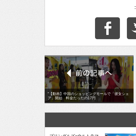
"【動画】中国のショッピングモールで「彼女シェ
ア」開始 料金たったの17円
プリングルズ×ウルトラマ