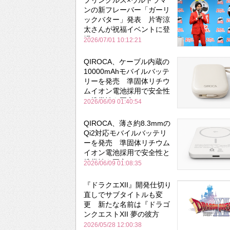
ンの新フレーバー「ガーリ
ックバター」発表 片寄涼
太さんが祝福イベントに登
場
2026/07/01 10:12:21
QIROCA、ケーブル内蔵の
10000mAhモバイルバッテ
リーを発売 準固体リチウ
ムイオン電池採用で安全性
と携帯性を両立
2026/06/09 01:40:54
QIROCA、薄さ約8.3mmの
Qi2対応モバイルバッテリ
ーを発売 準固体リチウム
イオン電池採用で安全性と
携帯性を両立
2026/06/09 01:08:35
『ドラクエXII』開発仕切り
直しでサブタイトルも変
更 新たな名前は『ドラゴ
ンクエストXII 夢の彼方
へ』
2026/05/28 12:00:38