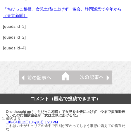
「ちびっこ相撲」女児土俵に上げず 協会、静岡巡業で今年から
（東京新聞）
[quads id=3]
[quads id=2]
[quads id=4]
コメント（匿名で投稿できます）
One thought on “「ちびっこ相撲」で女児を土俵に上げず 今まで参加出来
ていたのに相撲協会が「女は土俵にあげるな」”
匿名
より:
18年04月12日13時20分 1:20 PM
これは力士がキャリアの途中で性別が変わってしまう事態に備えての措置だ
な