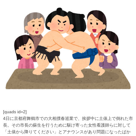
[quads id=2]
4日に京都府舞鶴市での大相撲春巡業で、挨拶中に土俵上で倒れた市
長。その市長の蘇生を行うために駆け寄った女性看護師らに対して
「土俵から降りてください」とアナウンスがあり問題になったばか