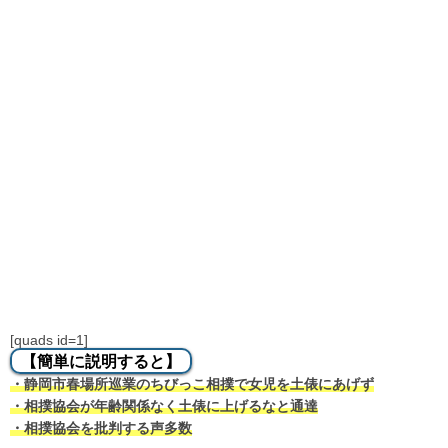
[quads id=1]
【簡単に説明すると】
・静岡市春場所巡業のちびっこ相撲で女児を土俵にあげず
・相撲協会が年齢関係なく土俵に上げるなと通達
・相撲協会を批判する声多数