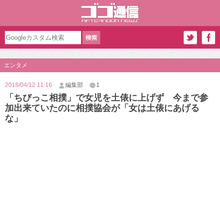
エンタメ
2018/04/12 11:16
編集部
1
「ちびっこ相撲」で女児を土俵に上げず 今まで参
加出来ていたのに相撲協会が「女は土俵にあげる
な」