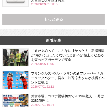
安全性と携帯性を両立
2026/06/09 01:08:35
もっとみる
新着記事
「えだまめって、こんなに甘かった？」新潟県民
が“県外に出したくないほど食べる”極上えだまめ
を森のビアガーデンで実食
2026/08/05 11:06
プリングルズ×ウルトラマンの新フレーバー「ガ
ーリックバター」発表 片寄涼太さんが祝福イベ
ントに登場
2026/07/01 22:12
外食市場、コロナ禍後初めて2019年超え 5月は
3282億円に
2026/07/01 16:24