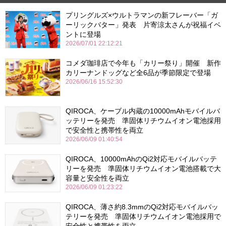
プリングルズ×ウルトラマンの新フレーバー「ガ
ーリックバター」発表 片寄涼太さんが祝福イベ
ントに登場
2026/07/01 22:12:21
コメダ珈琲店で今年も「カリー祭り」開催 新作
カリーナンドッグなど全6品が季節限定で登場
2026/06/16 15:52:30
QIROCA、ケーブル内蔵の10000mAhモバイルバ
ッテリーを発売 準固体リチウムイオン電池採用
で安全性と携帯性を両立
2026/06/09 01:40:54
QIROCA、10000mAhのQi2対応モバイルバッテ
リーを発売 準固体リチウムイオン電池搭載で大
容量と安全性を両立
2026/06/09 01:23:22
QIROCA、薄さ約8.3mmのQi2対応モバイルバッ
テリーを発売 準固体リチウムイオン電池採用で