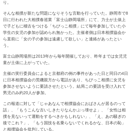
り。
そんな相撲が新たな問題になりそうな言動を行っていた。静岡市で8
日に行われた大相撲春巡業「富士山静岡場所」にて、力士が土俵上
で子どもに稽古をつける「ちびっこ相撲」にて毎年参加していた小
学生の女児の参加が認められ無かった。主催者側は日本相撲協会か
ら直前に「女の子の参加は遠慮して欲しい」と連絡があったとい
う。
富士山静岡場所は2013年から毎年開催しており、昨年までは女児児
童が土俵に上がっていた。
主催の実行委員会によると京都府の例の事件があった日と同日の4日
に日本相撲協会の荒磯親方から電話があり、ちびっこ相撲に女児を
参加させないように要請させたという。結局この要請を受け入れて
男児のみ約20人が参加。
この報道に対して「じゃあなんで相撲協会におばさんが居るのって
話」、「もうこんな古いしきたりなんかぶっ壊せよ」、「女性は相
撲を見ないって運動をするべきかもしれない」、「え、あの騒ぎの
後でこれ？」、「もう国技を名乗らないでくれるかな、日本の恥」
と相撲協会を批判している。